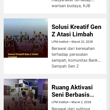
warisan budaya, KJB
menginisiasikan kegiatan
penelusuran tempat
bersejarah guna
Solusi Kreatif Gen
mendorong pelestarian
Z Atasi Limbah
sejarah...
LPM Institut
Maret 22, 2026
Berawal dari keresahan
terhadap persoalan
sampah, komunitas Bank
Sampah Gen Z
menghadirkan ruang
edukasi lingkungan bagi
masyarakat dengan
Ruang Aktivasi
mengubah limbah...
Seni Berbasis
Komunitas
LPM Institut
Maret 2, 2026
Berawal dari sulitnya