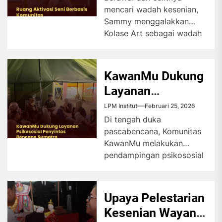
mencari wadah kesenian,
Sammy menggalakkan
Kolase Art sebagai wadah
bagi masyarakat Tangsel
untuk menyalurkan
kreatifitas dalam
KawanMu Dukung
berbagai...
Layanan
Psikososial
LPM Institut
Februari 25, 2026
Penyintas
Di tengah duka
pascabencana, Komunitas
Bencana Sumatra
KawanMu melakukan
pendampingan psikososial
untuk membantu penyintas
bencana Sumatra
menghadapi trauma dan
Upaya Pelestarian
memulihkan kondisi
Kesenian Wayang
mental...