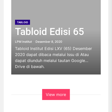
TABLOID
TABLOID
TABLOID
TABLOID
Tabloid Edisi 65
Tabloid Edisi 64
Tabloid Edisi 63
Tabloid Edisi 62
TABLOID
Tabloid Edisi 61
LPM Institut
LPM Institut
LPM Institut
LPM Institut
Desember 8, 2020
Oktober 26, 2020
Oktober 23, 2019
Oktober 23, 2019
Tabloid Institut Edisi LXV (65) Desember
Tabloid Institut Edisi LXIV (64) Oktober
Tabloid Institut Edisi Oktober dapat
Tabloid Institut Edisi September dapat
LPM Institut
Mei 23, 2019
2020 dapat dibaca melalui Issu di Atau
2020 dapat dibaca melalui Issu di sini.Atau
diakses melalui Issu di .Atau dapat diunduh
diakses melalui Issu di sini.Atau dapat
dapat diunduh melalui tautan Google
dapat diunduh melalui tautan Google Drive
melalui Google Drive melalui tautan di
diunduh melalui Google Drive melalui
UNDUH
Drive di bawah.
di bawah.UNDUH
bawah.
tautan di bawah.UNDUH
View more