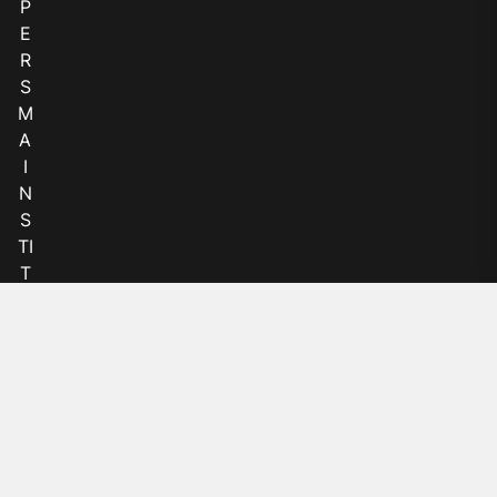
P
E
R
S
M
A
I
N
S
TI
T
U
T
-
U
I
N
J
A