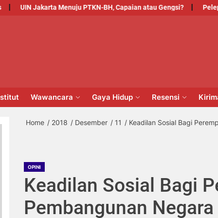
UIN Jakarta Menuju PTKN-BH, Capaian atau Gengsi?
Pelepasan
PM
NSTITUT
stitut
Wawancara
Gaya Hidup
Resensi
Kiri
Home
2018
Desember
11
Keadilan Sosial Bagi Per
OPINI
Keadilan Sosial Bagi
Pembangunan Negara