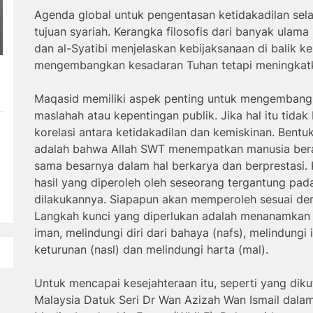
Agenda global untuk pengentasan ketidakadilan sel
tujuan syariah. Kerangka filosofis dari banyak ulama 
dan al-Syatibi menjelaskan kebijaksanaan di balik k
mengembangkan kesadaran Tuhan tetapi meningkatka
Maqasid memiliki aspek penting untuk mengembang
maslahah atau kepentingan publik. Jika hal itu tid
korelasi antara ketidakadilan dan kemiskinan. Bentu
adalah bahwa Allah SWT menempatkan manusia ber
sama besarnya dalam hal berkarya dan berprestasi. Ke
hasil yang diperoleh oleh seseorang tergantung pad
dilakukannya. Siapapun akan memperoleh sesuai de
Langkah kunci yang diperlukan adalah menanamkan 
iman, melindungi diri dari bahaya (nafs), melindungi i
keturunan (nasl) dan melindungi harta (mal).
Untuk mencapai kesejahteraan itu, seperti yang diku
Malaysia Datuk Seri Dr Wan Azizah Wan Ismail dala