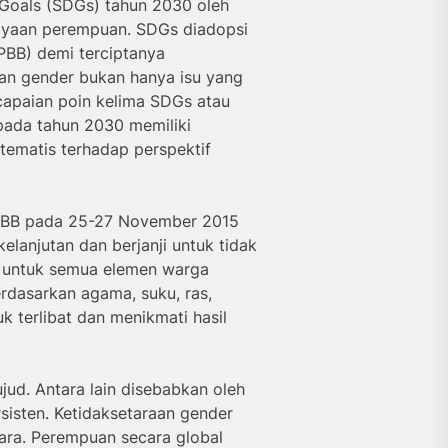
Goals (SDGs) tahun 2030 oleh
ayaan perempuan. SDGs diadopsi
PBB) demi terciptanya
an gender bukan hanya isu yang
ncapaian poin kelima SDGs atau
pada tahun 2030 memiliki
ematis terhadap perspektif
 PBB pada 25-27 November 2015
lanjutan dan berjanji untuk tidak
n untuk semua elemen warga
rdasarkan agama, suku, ras,
k terlibat dan menikmati hasil
ud. Antara lain disebabkan oleh
rsisten. Ketidaksetaraan gender
ra. Perempuan secara global