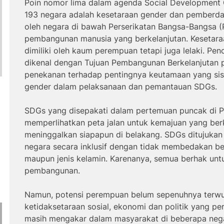
Poin nomor lima dalam agenda Social Development 
193 negara adalah kesetaraan gender dan pemberd
oleh negara di bawah Perserikatan Bangsa-Bangsa (
pembangunan manusia yang berkelanjutan. Kesetara
dimiliki oleh kaum perempuan tetapi juga lelaki. Pe
dikenal dengan Tujuan Pembangunan Berkelanjutan 
penekanan terhadap pentingnya keutamaan yang sist
gender dalam pelaksanaan dan pemantauan SDGs.
SDGs yang disepakati dalam pertemuan puncak di
memperlihatkan peta jalan untuk kemajuan yang berke
meninggalkan siapapun di belakang. SDGs ditujuka
negara secara inklusif dengan tidak membedakan be
maupun jenis kelamin. Karenanya, semua berhak untu
pembangunan.
Namun, potensi perempuan belum sepenuhnya terwuj
ketidaksetaraan sosial, ekonomi dan politik yang pe
masih mengakar dalam masyarakat di beberapa nega