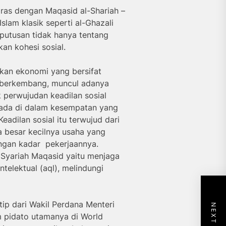
aras dengan Maqasid al-Shariah –
Islam klasik seperti al-Ghazali
eputusan tidak hanya tentang
n kohesi sosial.
kan ekonomi yang bersifat
ak berkembang, muncul adanya
k perwujudan keadilan sosial
ada di dalam kesempatan yang
adilan sosial itu terwujud dari
a besar kecilnya usaha yang
ngan kadar pekerjaannya.
Syariah Maqasid yaitu menjaga
ntelektual (aql), melindungi
tip dari Wakil Perdana Menteri
m pidato utamanya di World