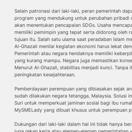
Selain patronasi dari laki-laki, peran pemerintah d
program yang mendukung untuk perubahan pribadi di
akan menentukan pencapaian SDGs. Usaha mencapai
memiliki pemimpin yang tepat serta didorong oleh r
tujuan itu. Salah satu ulama saat peradaban Islam 
Al-Ghazali menilai kegiatan ekonomi harus lekat den
Pemerintah atau negara hendaknya memiliki keberpi
yang kurang mampu. Negara juga memastikan konsep 
Menurut Al-Ghazali, stabilitas menjadi kunci. Tanpa 
peningkatan kesejahteraan.
Pemberdayaan perempuan yang dibiasakan sejak an
sudah dilakukan negara tetangga, Malaysia. Solusi inov
Suri untuk memperkuat jaminan sosial bagi ibu rum
MySMELady yang dibuat khusus untuk perempuan p
Dukungan dari laki-laki dalam hal ini tidak hanya ber
juga rekan kerja atau elemen-elemen pemerintahan y