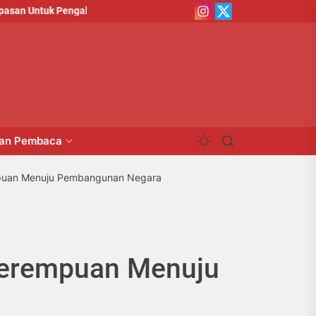
Instagram
X
 Untuk Pengabdian
Komplain Kerugian Calon Wisudawan
Institut
Institut
man Pembaca
empuan Menuju Pembangunan Negara
 Perempuan Menuju