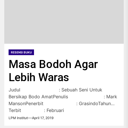
RESENSI BUKU
Masa Bodoh Agar
Lebih Waras
Judul : Sebuah Seni Untuk
Bersikap Bodo AmatPenulis : Mark
MansonPenerbit : GrasindoTahun
Terbit : Februari
2018Cetakan : Cetakan 1Jumlah
LPM Institut
April 17, 2019
halaman : 243Charles Bukowski dulunya