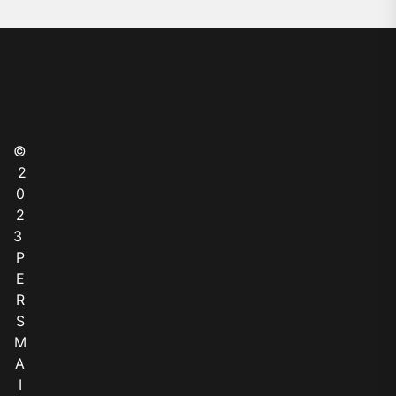
©
2
0
2
3
P
E
R
S
M
A
I