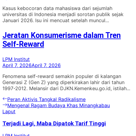
Kasus kebocoran data mahasiswa dari sejumlah
universitas di Indonesia menjadi sorotan publik sejak
Januari 2026. Isu ini mencuat setelah muncul...
Jeratan Konsumerisme dalam Tren
Self-Reward
LPM Institut
April 7, 2026
April 7, 2026
Fenomena self-reward semakin populer di kalangan
Generasi Z (Gen Z) yang diperkirakan lahir dari tahun
1997-2012. Melansir dari DJKN.Kemenkeu.go.id, istilah...
Navigasi
Previous
Peran Aktivis Tangkal Radikalisme
post:
Next
Mengenal Ragam Budaya Khas Minangkabau
pos
post:
Laput
Terjadi Lagi, Maba Dipatok Tarif Tinggi
LPM Institut