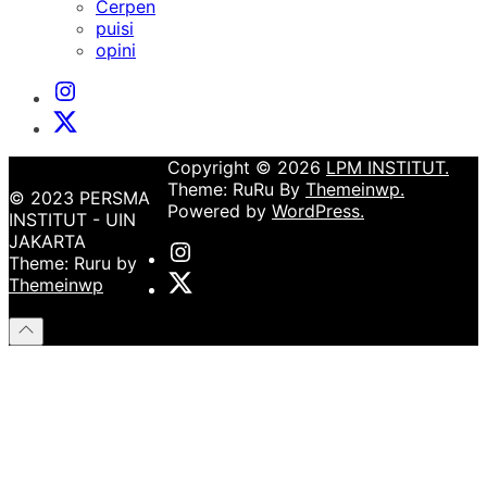
sub
Cerpen
menu
puisi
opini
Instagram
Institut
X
Institut
Copyright © 2026
LPM INSTITUT.
Theme: RuRu By
Themeinwp.
© 2023 PERSMA
Powered by
WordPress.
INSTITUT - UIN
JAKARTA
Instagram
Theme: Ruru by
Institut
X
Themeinwp
Institut