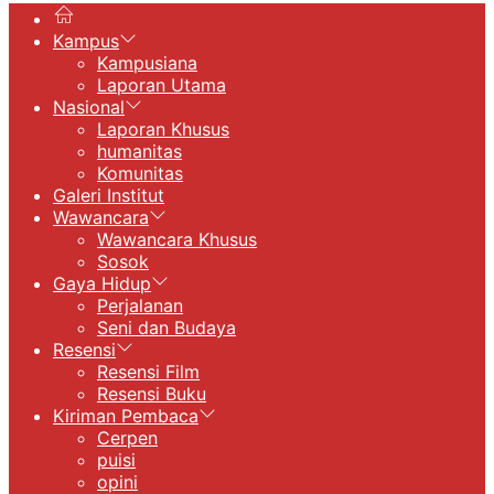
Kampus
Kampusiana
Laporan Utama
Nasional
Laporan Khusus
humanitas
Komunitas
Galeri Institut
Wawancara
Wawancara Khusus
Sosok
Gaya Hidup
Perjalanan
Seni dan Budaya
Resensi
Resensi Film
Resensi Buku
Kiriman Pembaca
Cerpen
puisi
opini