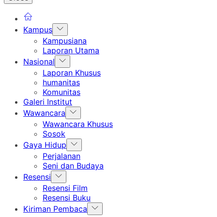
Show
Kampus
sub
Kampusiana
menu
Laporan Utama
Show
Nasional
sub
Laporan Khusus
menu
humanitas
Komunitas
Galeri Institut
Show
Wawancara
sub
Wawancara Khusus
menu
Sosok
Show
Gaya Hidup
sub
Perjalanan
menu
Seni dan Budaya
Show
Resensi
sub
Resensi Film
menu
Resensi Buku
Show
Kiriman Pembaca