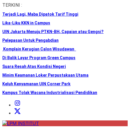
Skip
TERKINI :
to
Terjadi Lagi, Maba Dipatok Tarif Tinggi
the
content
Lika-Liku KKN in Campus
UIN Jakarta Menuju PTKN-BH, Capaian atau Gengsi?
Pelepasan Untuk Pengabdian
Komplain Kerugian Calon Wisudawan
Di Balik Layar Program Green Campus
Suara Resah Atas Kondisi Negeri
Minim Keamanan Loker Perpustakaan Utama
Keluh Kenyamanan UIN Corner Park
Kampus Tolak Wacana Industrialisasi Pendidikan
Instagram
Institut
X
Institut
LPM
INSTITUT