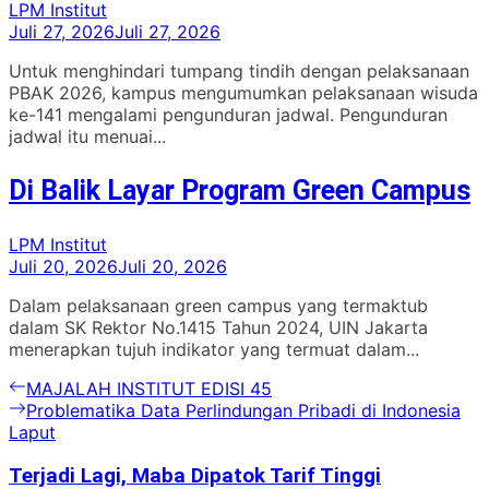
LPM Institut
Juli 27, 2026
Juli 27, 2026
Untuk menghindari tumpang tindih dengan pelaksanaan
PBAK 2026, kampus mengumumkan pelaksanaan wisuda
ke-141 mengalami pengunduran jadwal. Pengunduran
jadwal itu menuai...
Di Balik Layar Program Green Campus
LPM Institut
Juli 20, 2026
Juli 20, 2026
Dalam pelaksanaan green campus yang termaktub
dalam SK Rektor No.1415 Tahun 2024, UIN Jakarta
menerapkan tujuh indikator yang termuat dalam...
Navigasi
Previous
MAJALAH INSTITUT EDISI 45
post:
Next
Problematika Data Perlindungan Pribadi di Indonesia
pos
post:
Laput
Terjadi Lagi, Maba Dipatok Tarif Tinggi