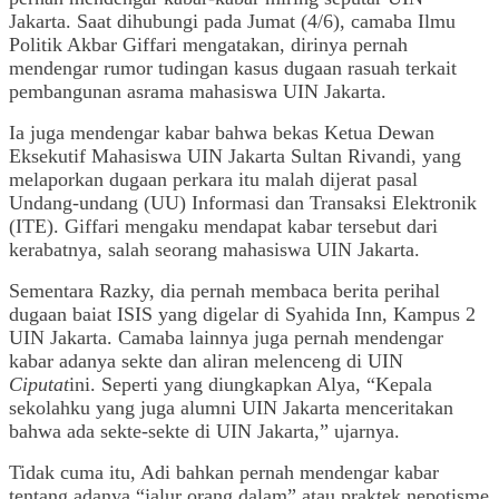
Jakarta. Saat dihubungi pada Jumat (4/6), camaba Ilmu
Politik Akbar Giffari mengatakan, dirinya pernah
mendengar rumor tudingan kasus dugaan rasuah terkait
pembangunan asrama mahasiswa UIN Jakarta.
Ia juga mendengar kabar bahwa bekas Ketua Dewan
Eksekutif Mahasiswa UIN Jakarta Sultan Rivandi, yang
melaporkan dugaan perkara itu malah dijerat pasal
Undang-undang (UU) Informasi dan Transaksi Elektronik
(ITE). Giffari mengaku mendapat kabar tersebut dari
kerabatnya, salah seorang mahasiswa UIN Jakarta.
Sementara Razky, dia pernah membaca berita perihal
dugaan baiat ISIS yang digelar di Syahida Inn, Kampus 2
UIN Jakarta. Camaba lainnya juga pernah mendengar
kabar adanya sekte dan aliran melenceng di UIN
Ciputat
ini. Seperti yang diungkapkan Alya, “Kepala
sekolahku yang juga alumni UIN Jakarta menceritakan
bahwa ada sekte-sekte di UIN Jakarta,” ujarnya.
Tidak cuma itu, Adi bahkan pernah mendengar kabar
tentang adanya “jalur orang dalam” atau praktek nepotisme