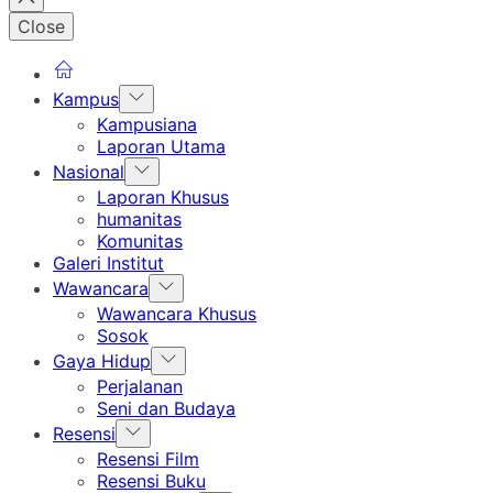
Close
Show
Kampus
sub
Kampusiana
menu
Laporan Utama
Show
Nasional
sub
Laporan Khusus
menu
humanitas
Komunitas
Galeri Institut
Show
Wawancara
sub
Wawancara Khusus
menu
Sosok
Show
Gaya Hidup
sub
Perjalanan
menu
Seni dan Budaya
Show
Resensi
sub
Resensi Film
menu
Resensi Buku