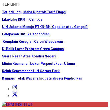
Skip
TERKINI :
to
Terjadi Lagi, Maba Dipatok Tarif Tinggi
the
content
Lika-Liku KKN in Campus
UIN Jakarta Menuju PTKN-BH, Capaian atau Gengsi?
Pelepasan Untuk Pengabdian
Komplain Kerugian Calon Wisudawan
Di Balik Layar Program Green Campus
Suara Resah Atas Kondisi Negeri
Minim Keamanan Loker Perpustakaan Utama
Keluh Kenyamanan UIN Corner Park
Kampus Tolak Wacana Industrialisasi Pendidikan
Instagram
Institut
X
Institut
LPM
INSTITUT