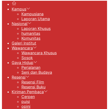
Kampus
Kampusiana
Laporan Utama
Nasional
Laporan Khusus
humanitas
Komunitas
Galeri Institut
Wawancara
Wawancara Khusus
Sosok
Gaya Hidup
Perjalanan
Seni dan Budaya
Resensi
Resensi Film
Resensi Buku
Kiriman Pembaca
Cerpen
puisi
opini