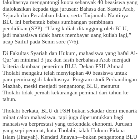
fakultasnya mengantongi kuota sebanyak 40 beasiswa yang
dialokasikan kepada tiga jurusan: Bahasa dan Sastra Arab,
Sejarah dan Peradaban Islam, serta Tarjamah. Nantinya
BLU ini berbentuk bebas sumbangan pembinaan
pendidikan (SPP). “Uang kuliah ditanggung oleh BLU,
jadi mahasiswa tidak harus membayar uang kuliah lagi,”
ucap Saiful pada Senin sore (7/6).
Di Fakultas Syariah dan Hukum, mahasiswa yang hafal Al-
Qur’an minimal 3 juz dan fasih berbahasa Arab menjadi
kriteria dambaan penerima BLU. Dekan FSH Ahmad
Tholabi mengaku telah menyiapkan 40 beasiswa untuk
para peminang di fakultasnya. Program studi Perbandingan
Mazhab, meski menjadi pengantong BLU, menurut
Tholabi tidak pernah kekurangan peminat dari tahun ke
tahun.
Tholabi berkata, BLU di FSH bukan sekadar demi menarik
minat calon mahasiswa, tapi juga diperuntukkan bagi
mahasiswa berprestasi yang terkendala ekonomi. Jurusan
yang sepi peminat, kata Tholabi, ialah Hukum Pidana
Islam (Jinayah). Kendati Jinayah—bukan pengantong BLU