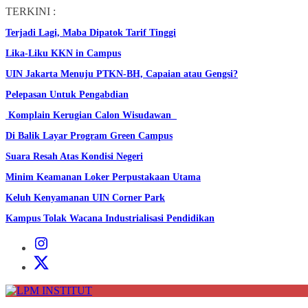
Skip
TERKINI :
to
Terjadi Lagi, Maba Dipatok Tarif Tinggi
the
content
Lika-Liku KKN in Campus
UIN Jakarta Menuju PTKN-BH, Capaian atau Gengsi?
Pelepasan Untuk Pengabdian
Komplain Kerugian Calon Wisudawan
Di Balik Layar Program Green Campus
Suara Resah Atas Kondisi Negeri
Minim Keamanan Loker Perpustakaan Utama
Keluh Kenyamanan UIN Corner Park
Kampus Tolak Wacana Industrialisasi Pendidikan
Instagram
Institut
X
Institut
LPM
INSTITUT