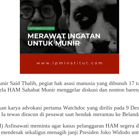
nir Said Thalib, pegiat hak asasi manusia yang dibunuh 17 
a HAM Sahabat Munir menggelar diskusi dan nonton bareng 
n karya advokasi pertama Watchdoc yang dirilis pada 9 Des
 Ia tewas diracun di pesawat saat hendak merantau ke Beland
sfinawati meminta agar kasus pelanggaran HAM segera ditu
 mendesak sekaligus menagih janji Presiden Joko Widodo unt