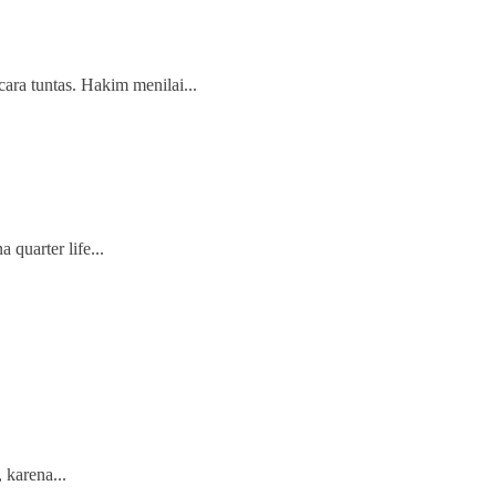
ara tuntas. Hakim menilai...
quarter life...
 karena...