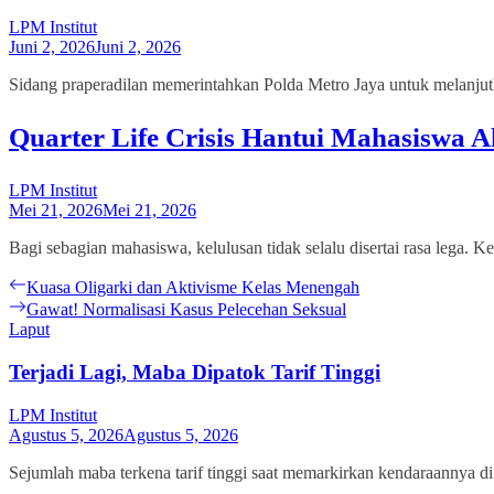
LPM Institut
Juni 2, 2026
Juni 2, 2026
Sidang praperadilan memerintahkan Polda Metro Jaya untuk melanjutk
Quarter Life Crisis Hantui Mahasiswa A
LPM Institut
Mei 21, 2026
Mei 21, 2026
Bagi sebagian mahasiswa, kelulusan tidak selalu disertai rasa lega.
Navigasi
Previous
Kuasa Oligarki dan Aktivisme Kelas Menengah
post:
Next
Gawat! Normalisasi Kasus Pelecehan Seksual
pos
post:
Laput
Terjadi Lagi, Maba Dipatok Tarif Tinggi
LPM Institut
Agustus 5, 2026
Agustus 5, 2026
Sejumlah maba terkena tarif tinggi saat memarkirkan kendaraannya d