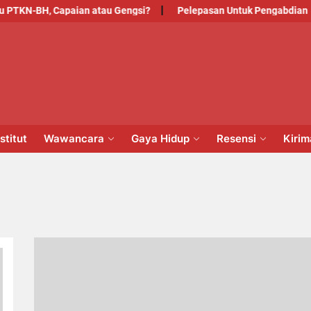
TKN-BH, Capaian atau Gengsi?
Pelepasan Untuk Pengabdian
PM
NSTITUT
stitut
Wawancara
Gaya Hidup
Resensi
Kiri