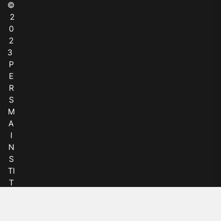
©
2
0
2
3
P
E
R
S
M
A
I
N
S
TI
T
U
T
-