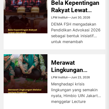
Bela Kepentingan
Rakyat Lewat
Advokasi
LPM Institut
Juni 30, 2026
DEMA FSH mengadakan
Pendidikan Advokasi 2026
sebagai bentuk inisiatif
untuk menambah
pemahaman masyarakat
umum dengan
menghadirkan narasumber
Merawat
dari bidang hukum...
Lingkungan
Melalui Lecture
LPM Institut
Juni 23, 2026
Program
Menghadapi krisis
lingkungan yang semakin
nyata, Himbio UIN Jakarta
menggelar Lecture
Program FOLU Net Sink