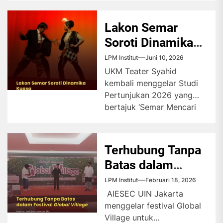
2030. Kegiatan ini menjadi
wadah...
Lakon Semar
Soroti Dinamika
Kuasa
LPM Institut
Juni 10, 2026
UKM Teater Syahid
kembali menggelar Studi
Pertunjukan 2026 yang
bertajuk ‘Semar Mencari
Raga’. Melalui kisah
seorang penguasa yang
menggunakan simbol...
Terhubung Tanpa
Batas dalam
Festival Global
LPM Institut
Februari 18, 2026
Village
AIESEC UIN Jakarta
menggelar festival Global
Village untuk