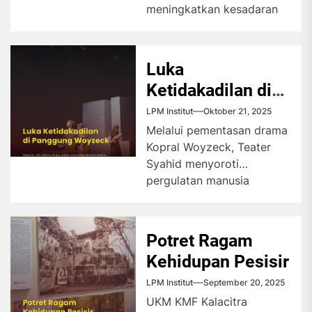
meningkatkan kesadaran
akan toleransi terhadap
perbedaan budaya di
dunia. Festival itu
Luka
dimeriahkan...
Ketidakadilan di
Panggung
LPM Institut
Oktober 21, 2025
Woyzeck
Melalui pementasan drama
Kopral Woyzeck, Teater
Syahid menyoroti
pergulatan manusia
melawan ketimpangan
sosial akibat pengaruh
kekuasaan. Drama ini
Potret Ragam
mengajak penonton...
Kehidupan Pesisir
LPM Institut
September 20, 2025
UKM KMF Kalacitra