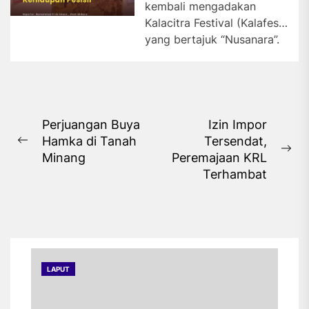
kembali mengadakan
Kalacitra Festival (Kalafest)
yang bertajuk “Nusanara”.
Pameran foto yang jadi
rangkaian acara tersebut
menghadirkan foto...
Navigasi
Perjuangan Buya
Izin Impor
Hamka di Tanah
Tersendat,
pos
Previous
Ne
Minang
Peremajaan KRL
post:
pos
Terhambat
LAPUT