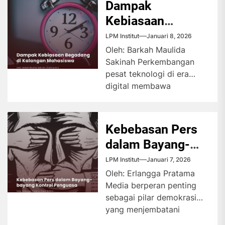
Dampak
Kebiasaan
Begadang di
LPM Institut
Januari 8, 2026
Kalangan
Oleh: Barkah Maulida
Sakinah Perkembangan
Mahasiswa
pesat teknologi di era
digital membawa
perubahan besar terhadap
berbagai aspek kehidupan,
termasuk dalam
Kebebasan Pers
kehidupan...
dalam Bayang-
bayang Kontrol
LPM Institut
Januari 7, 2026
Penguasa
Oleh: Erlangga Pratama
Media berperan penting
sebagai pilar demokrasi
yang menjembatani
kepentingan publik dengan