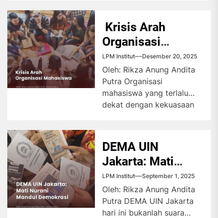
penyelenggara negara.
Namun, dalam praktiknya,
Krisis Arah
kebebasan...
Organisasi
Mahasiswa
LPM Institut
Desember 20, 2025
Oleh: Rikza Anung Andita
Putra Organisasi
mahasiswa yang terlalu
dekat dengan kekuasaan
hanya akan
melanggengkan pola dan
sistem yang selalu...
DEMA UIN
Jakarta: Mati
Nurani Mandul
LPM Institut
September 1, 2025
Demokrasi
Oleh: Rikza Anung Andita
Putra DEMA UIN Jakarta
hari ini bukanlah suara