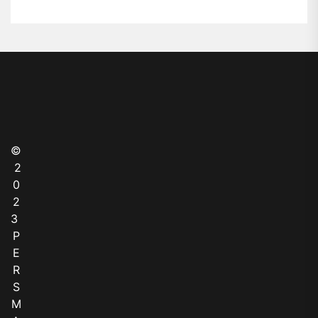
©
2
0
2
3
P
E
R
S
M