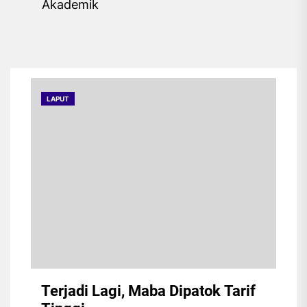
post:
Akademik
LAPUT
Terjadi Lagi, Maba Dipatok Tarif