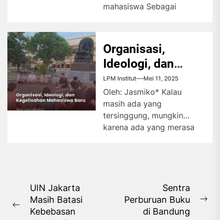
mahasiswa Sebagai
mahasiswa tahun kedua di
kampus Ciputat...
Organisasi,
Ideologi, dan
Kegelisahan
LPM Institut
Mei 11, 2025
Mahasiswa Baru
Oleh: Jasmiko* Kalau
masih ada yang
tersinggung, mungkin
karena ada yang merasa
disebut meski tidak
dipanggil. Memasuki dunia
perkuliahan merupakan...
Navigasi
UIN Jakarta
Sentra
Masih Batasi
Perburuan Buku
pos
Ne
Previous
Kebebasan
di Bandung
pos