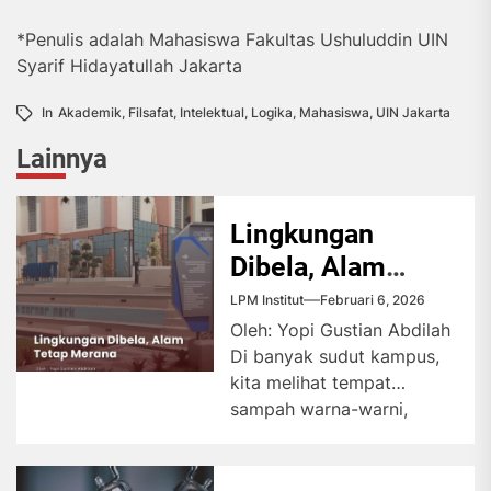
*Penulis adalah Mahasiswa Fakultas Ushuluddin UIN
Syarif Hidayatullah Jakarta
In
Akademik
,
Filsafat
,
Intelektual
,
Logika
,
Mahasiswa
,
UIN Jakarta
Lainnya
Lingkungan
Dibela, Alam
Tetap Merana
LPM Institut
Februari 6, 2026
Oleh: Yopi Gustian Abdilah
Di banyak sudut kampus,
kita melihat tempat
sampah warna-warni,
spanduk bertuliskan “Go
Green”, dan bus listrik...