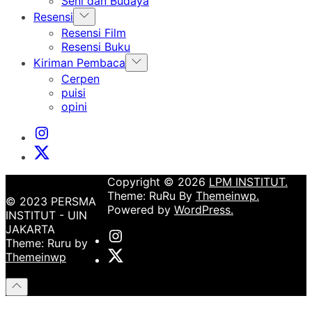
Seni dan Budaya
Show
Resensi
sub
Resensi Film
menu
Resensi Buku
Show
Kiriman Pembaca
sub
Cerpen
menu
puisi
opini
Instagram
Institut
X
Institut
Copyright © 2026
LPM INSTITUT.
Theme: RuRu By
Themeinwp.
© 2023 PERSMA
Powered by
WordPress.
INSTITUT - UIN
JAKARTA
Instagram
Theme: Ruru by
Institut
X
Themeinwp
Institut