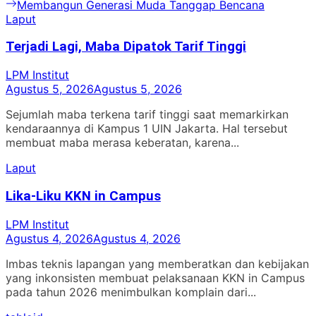
post:
Next
Membangun Generasi Muda Tanggap Bencana
pos
post:
Laput
Terjadi Lagi, Maba Dipatok Tarif Tinggi
LPM Institut
Agustus 5, 2026
Agustus 5, 2026
Sejumlah maba terkena tarif tinggi saat memarkirkan
kendaraannya di Kampus 1 UIN Jakarta. Hal tersebut
membuat maba merasa keberatan, karena...
Laput
Lika-Liku KKN in Campus
LPM Institut
Agustus 4, 2026
Agustus 4, 2026
Imbas teknis lapangan yang memberatkan dan kebijakan
yang inkonsisten membuat pelaksanaan KKN in Campus
pada tahun 2026 menimbulkan komplain dari...