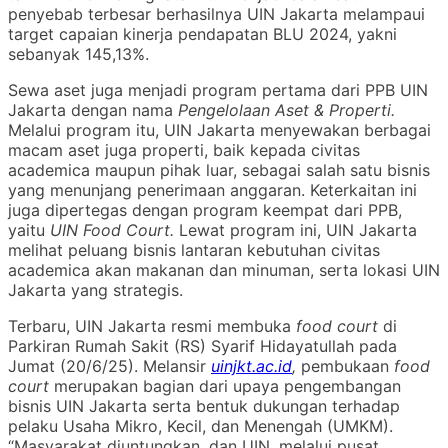
penyebab terbesar berhasilnya UIN Jakarta melampaui
target capaian kinerja pendapatan BLU 2024, yakni
sebanyak 145,13%.
Sewa aset juga menjadi program pertama dari PPB UIN
Jakarta dengan nama
Pengelolaan Aset & Properti.
Melalui program itu, UIN Jakarta menyewakan berbagai
macam aset juga properti, baik kepada civitas
academica maupun pihak luar, sebagai salah satu bisnis
yang menunjang penerimaan anggaran. Keterkaitan ini
juga dipertegas dengan program keempat dari PPB,
yaitu
UIN Food Court.
Lewat program ini, UIN Jakarta
melihat peluang bisnis lantaran kebutuhan civitas
academica akan makanan dan minuman, serta lokasi UIN
Jakarta yang strategis.
Terbaru, UIN Jakarta resmi membuka
food court
di
Parkiran Rumah Sakit (RS) Syarif Hidayatullah pada
Jumat (20/6/25). Melansir
uinjkt.ac.id
,
pembukaan
food
court
merupakan bagian dari upaya pengembangan
bisnis UIN Jakarta serta bentuk dukungan terhadap
pelaku Usaha Mikro, Kecil, dan Menengah (UMKM).
“Masyarakat diuntungkan, dan UIN, melalui pusat