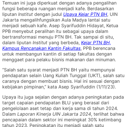
Temuan ini juga diperkuat dengan adanya pengalihan
fungsi beberapa ruangan menjadi kafe. Berdasarkan
liputan
Institut
dengan judul
Upaya Kejar PTN BH
, UIN
Jakarta mengalihfungsikan Aula Madya lantai satu
menjadi sebuah kafe. Asep Syarifuddin Hidayat, Ketua
PPB menyebut peralihan itu sebagai upaya dalam
bertransformasi menuju PTN BH. Tak sampai di situ,
dalam liputan
Institut
yang berbeda,
Kejar PTN BH,
Kampus Rencanakan Kantin Fakultas
, PPB berencana
untuk membangun kantin di setiap fakultas dengan
menggaet para pelaku bisnis makanan dan minuman.
“Salah satu syarat menjadi PTN BH yaitu mempunyai
pendapatan selain Uang Kuliah Tunggal (UKT), salah satu
caranya dengan membuat bisnis. Hal ini sesuai dengan
kebijakan pimpinan,” kata Asep Syarifuddin (1/11/23).
Upaya itu juga sejalan dengan adanya peningkatan pada
target capaian pendapatan BLU yang berasal dari
pengelolaan aset tetap dan kerja sama di tahun 2024.
Dalam
Laporan Kinerja UIN Jakarta 2024
, terlihat bahwa
pencapaian dalam sektor ini meningkat 30% ketimbang
tahun 2023. Peningkatan itu menjadi salah satu