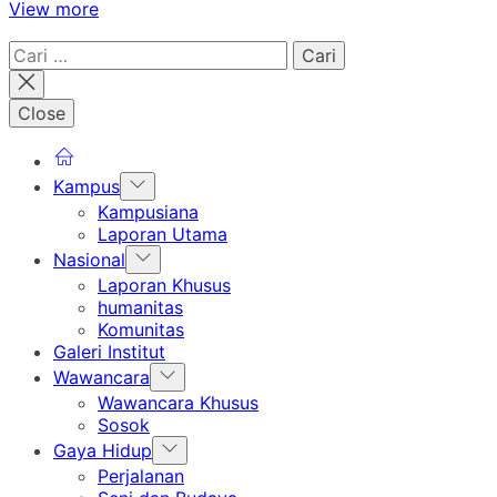
View more
Cari
untuk:
Close
Show
Kampus
sub
Kampusiana
menu
Laporan Utama
Show
Nasional
sub
Laporan Khusus
menu
humanitas
Komunitas
Galeri Institut
Show
Wawancara
sub
Wawancara Khusus
menu
Sosok
Show
Gaya Hidup
sub
Perjalanan
menu