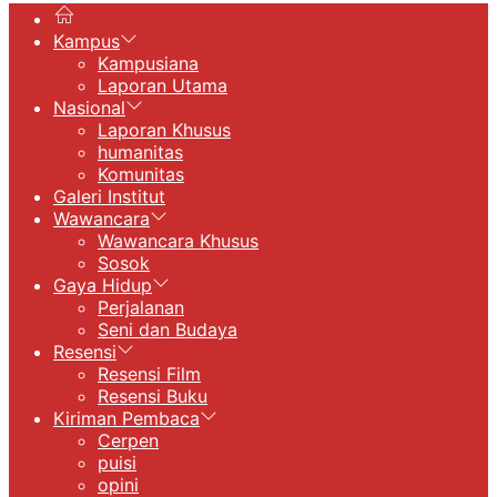
Kampus
Kampusiana
Laporan Utama
Nasional
Laporan Khusus
humanitas
Komunitas
Galeri Institut
Wawancara
Wawancara Khusus
Sosok
Gaya Hidup
Perjalanan
Seni dan Budaya
Resensi
Resensi Film
Resensi Buku
Kiriman Pembaca
Cerpen
puisi
opini