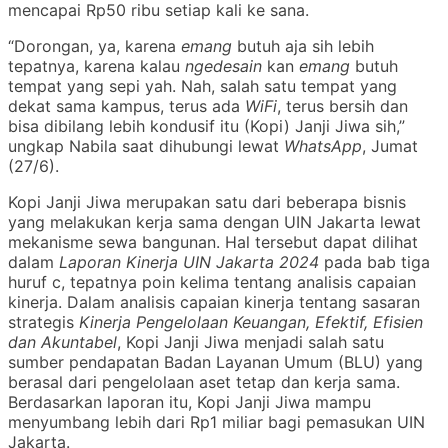
mencapai Rp50 ribu setiap kali ke sana.
“Dorongan, ya, karena
emang
butuh aja sih lebih
tepatnya, karena kalau
ngedesain
kan
emang
butuh
tempat yang sepi yah. Nah, salah satu tempat yang
dekat sama kampus, terus ada
WiFi
, terus bersih dan
bisa dibilang lebih kondusif itu (Kopi) Janji Jiwa sih,”
ungkap Nabila saat dihubungi lewat
WhatsApp
, Jumat
(27/6).
Kopi Janji Jiwa merupakan satu dari beberapa bisnis
yang melakukan kerja sama dengan UIN Jakarta lewat
mekanisme sewa bangunan. Hal tersebut dapat dilihat
dalam
Laporan Kinerja UIN Jakarta 2024
pada bab tiga
huruf c, tepatnya poin kelima tentang analisis capaian
kinerja. Dalam analisis capaian kinerja tentang sasaran
strategis
Kinerja Pengelolaan Keuangan, Efektif, Efisien
dan Akuntabel
, Kopi Janji Jiwa menjadi salah satu
sumber pendapatan Badan Layanan Umum (BLU) yang
berasal dari pengelolaan aset tetap dan kerja sama.
Berdasarkan laporan itu, Kopi Janji Jiwa mampu
menyumbang lebih dari Rp1 miliar bagi pemasukan UIN
Jakarta.