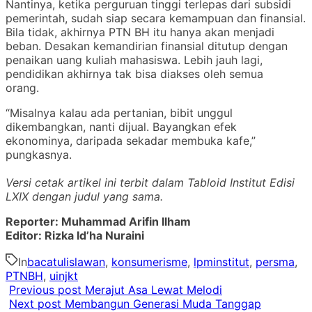
Nantinya, ketika perguruan tinggi terlepas dari subsidi
pemerintah, sudah siap secara kemampuan dan finansial.
Bila tidak, akhirnya PTN BH itu hanya akan menjadi
beban. Desakan kemandirian finansial ditutup dengan
penaikan uang kuliah mahasiswa. Lebih jauh lagi,
pendidikan akhirnya tak bisa diakses oleh semua
orang.
“Misalnya kalau ada pertanian, bibit unggul
dikembangkan, nanti dijual. Bayangkan efek
ekonominya, daripada sekadar membuka kafe,”
pungkasnya.
Versi cetak artikel ini terbit dalam Tabloid Institut Edisi
LXIX dengan judul yang sama.
Reporter: Muhammad Arifin Ilham
Editor: Rizka Id’ha Nuraini
In
bacatulislawan
,
konsumerisme
,
lpminstitut
,
persma
,
PTNBH
,
uinjkt
Previous post
Merajut Asa Lewat Melodi
Next post
Membangun Generasi Muda Tanggap