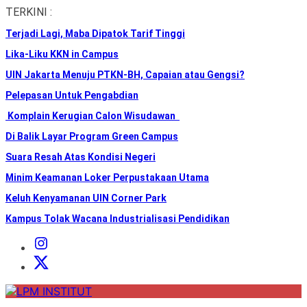
Skip
TERKINI :
to
Terjadi Lagi, Maba Dipatok Tarif Tinggi
the
content
Lika-Liku KKN in Campus
UIN Jakarta Menuju PTKN-BH, Capaian atau Gengsi?
Pelepasan Untuk Pengabdian
Komplain Kerugian Calon Wisudawan
Di Balik Layar Program Green Campus
Suara Resah Atas Kondisi Negeri
Minim Keamanan Loker Perpustakaan Utama
Keluh Kenyamanan UIN Corner Park
Kampus Tolak Wacana Industrialisasi Pendidikan
Instagram
Institut
X
Institut
LPM
INSTITUT