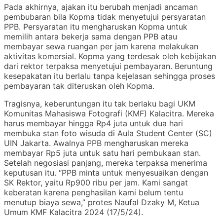
Pada akhirnya, ajakan itu berubah menjadi ancaman
pembubaran bila Kopma tidak menyetujui persyaratan
PPB. Persyaratan itu mengharuskan Kopma untuk
memilih antara bekerja sama dengan PPB atau
membayar sewa ruangan per jam karena melakukan
aktivitas komersial. Kopma yang terdesak oleh kebijakan
dari rektor terpaksa menyetujui pembayaran. Beruntung
kesepakatan itu berlalu tanpa kejelasan sehingga proses
pembayaran tak diteruskan oleh Kopma.
Tragisnya, keberuntungan itu tak berlaku bagi UKM
Komunitas Mahasiswa Fotografi (KMF) Kalacitra. Mereka
harus membayar hingga Rp4 juta untuk dua hari
membuka stan foto wisuda di Aula Student Center (SC)
UIN Jakarta. Awalnya PPB mengharuskan mereka
membayar Rp5 juta untuk satu hari pembukaan stan.
Setelah negosiasi panjang, mereka terpaksa menerima
keputusan itu. “PPB minta untuk menyesuaikan dengan
SK Rektor, yaitu Rp900 ribu per jam. Kami sangat
keberatan karena penghasilan kami belum tentu
menutup biaya sewa,” protes Naufal Dzaky M, Ketua
Umum KMF Kalacitra 2024 (17/5/24).