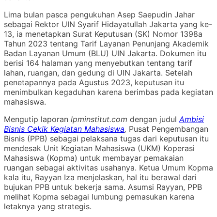
Lima bulan pasca pengukuhan Asep Saepudin Jahar
sebagai Rektor UIN Syarif Hidayatullah Jakarta yang ke-
13, ia menetapkan Surat Keputusan (SK) Nomor 1398a
Tahun 2023 tentang Tarif Layanan Penunjang Akademik
Badan Layanan Umum (BLU) UIN Jakarta. Dokumen itu
berisi 164 halaman yang menyebutkan tentang tarif
lahan, ruangan, dan gedung di UIN Jakarta. Setelah
penetapannya pada Agustus 2023, keputusan itu
menimbulkan kegaduhan karena berimbas pada kegiatan
mahasiswa.
Mengutip laporan
lpminstitut.com
dengan judul
Ambisi
Bisnis Cekik Kegiatan Mahasiswa
,
Pusat Pengembangan
Bisnis (PPB) sebagai pelaksana tugas dari keputusan itu
mendesak Unit Kegiatan Mahasiswa (UKM) Koperasi
Mahasiswa (Kopma) untuk membayar pemakaian
ruangan sebagai aktivitas usahanya. Ketua Umum Kopma
kala itu, Rayyan Iza menjelaskan, hal itu berawal dari
bujukan PPB untuk bekerja sama. Asumsi Rayyan, PPB
melihat Kopma sebagai lumbung pemasukan karena
letaknya yang strategis.