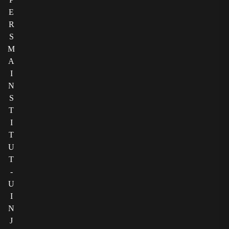
E
R
S
M
A
I
N
S
T
I
T
U
T
-
U
I
N
J