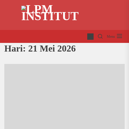
Skip
LP
to
INS
the
content
Menu
Hari:
21 Mei 2026