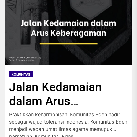
KOMUNITAS
Jalan Kedamaian
dalam Arus
Keberagaman
Praktikkan keharmonisan, Komunitas Eden hadir
sebagai wujud toleransi Indonesia. Komunitas Eden
menjadi wadah umat lintas agama memupuk
persatuan. Komunitas Eden...