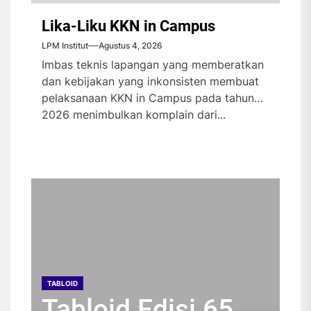
Lika-Liku KKN in Campus
LPM Institut
Agustus 4, 2026
Imbas teknis lapangan yang memberatkan
dan kebijakan yang inkonsisten membuat
pelaksanaan KKN in Campus pada tahun
2026 menimbulkan komplain dari...
TABLOID
TABLOID
TABLOID
TABLOID
Tabloid Edisi 65
Tabloid Edisi 64
Tabloid Edisi 63
Tabloid Edisi 62