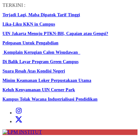
Skip
TERKINI :
to
Terjadi Lagi, Maba Dipatok Tarif Tinggi
the
content
Lika-Liku KKN in Campus
UIN Jakarta Menuju PTKN-BH, Capaian atau Gengsi?
Pelepasan Untuk Pengabdian
Komplain Kerugian Calon Wisudawan
Di Balik Layar Program Green Campus
Suara Resah Atas Kondisi Negeri
Minim Keamanan Loker Perpustakaan Utama
Keluh Kenyamanan UIN Corner Park
Kampus Tolak Wacana Industrialisasi Pendidikan
Instagram
Institut
X
Institut
LPM
INSTITUT