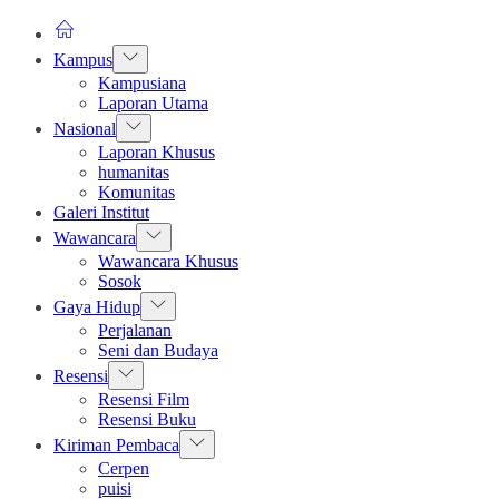
Show
Kampus
sub
Kampusiana
menu
Laporan Utama
Show
Nasional
sub
Laporan Khusus
menu
humanitas
Komunitas
Galeri Institut
Show
Wawancara
sub
Wawancara Khusus
menu
Sosok
Show
Gaya Hidup
sub
Perjalanan
menu
Seni dan Budaya
Show
Resensi
sub
Resensi Film
menu
Resensi Buku
Show
Kiriman Pembaca
sub
Cerpen
menu
puisi