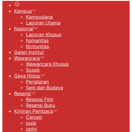
Kampus
Kampusiana
Laporan Utama
Nasional
Laporan Khusus
humanitas
Komunitas
Galeri Institut
Wawancara
Wawancara Khusus
Sosok
Gaya Hidup
Perjalanan
Seni dan Budaya
Resensi
Resensi Film
Resensi Buku
Kiriman Pembaca
Cerpen
puisi
opini