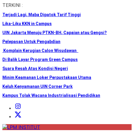
Skip
TERKINI :
to
Terjadi Lagi, Maba Dipatok Tarif Tinggi
the
content
Lika-Liku KKN in Campus
UIN Jakarta Menuju PTKN-BH, Capaian atau Gengsi?
Pelepasan Untuk Pengabdian
Komplain Kerugian Calon Wisudawan
Di Balik Layar Program Green Campus
Suara Resah Atas Kondisi Negeri
Minim Keamanan Loker Perpustakaan Utama
Keluh Kenyamanan UIN Corner Park
Kampus Tolak Wacana Industrialisasi Pendidikan
Instagram
Institut
X
Institut
LPM
INSTITUT