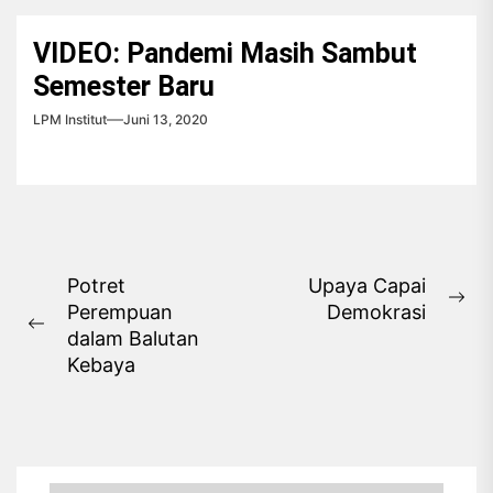
VIDEO: Pandemi Masih Sambut
Semester Baru
LPM Institut
Juni 13, 2020
Navigasi
Potret
Upaya Capai
Ne
Perempuan
Demokrasi
pos
Previous
pos
dalam Balutan
post:
Kebaya