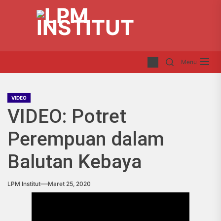
Skip
LP
to
INS
the
content
Menu
VIDEO
VIDEO: Potret
Perempuan dalam
Balutan Kebaya
LPM Institut
Maret 25, 2020