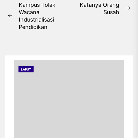
Navigasi
Kampus Tolak
Katanya Orang
Ne
Wacana
Susah
pos
Previous
pos
Industrialisasi
post:
Pendidikan
LAPUT