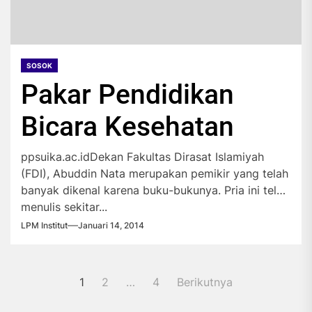
SOSOK
Pakar Pendidikan
Bicara Kesehatan
ppsuika.ac.idDekan Fakultas Dirasat Islamiyah
(FDI), Abuddin Nata merupakan pemikir yang telah
banyak dikenal karena buku-bukunya. Pria ini telah
menulis sekitar...
LPM Institut
Januari 14, 2014
Paginasi
1
2
…
4
Berikutnya
pos