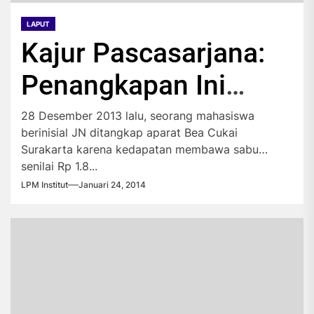
LAPUT
Kajur Pascasarjana:
Penangkapan Ini
Indikasikan
28 Desember 2013 lalu, seorang mahasiswa
berinisial JN ditangkap aparat Bea Cukai
Mahasiswa Tak Kritis
Surakarta karena kedapatan membawa sabu
senilai Rp 1.8...
LPM Institut
Januari 24, 2014