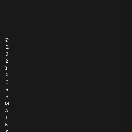
©
2
0
2
3
P
E
R
S
M
A
I
N
S