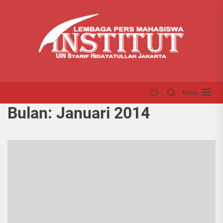
Skip
LP
to
INS
the
content
Menu
Bulan:
Januari 2014