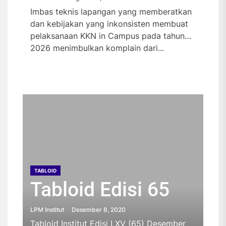
Imbas teknis lapangan yang memberatkan
dan kebijakan yang inkonsisten membuat
pelaksanaan KKN in Campus pada tahun
2026 menimbulkan komplain dari...
TABLOID
TABLOID
TABLOID
TABLOID
Tabloid Edisi 65
Tabloid Edisi 64
Tabloid Edisi 63
Tabloid Edisi 62
TABLOID
Tabloid Edisi 61
LPM Institut
LPM Institut
LPM Institut
LPM Institut
Desember 8, 2020
Oktober 26, 2020
Oktober 23, 2019
Oktober 23, 2019
Tabloid Institut Edisi LXV (65) Desember
Tabloid Institut Edisi LXIV (64) Oktober
Tabloid Institut Edisi Oktober dapat
Tabloid Institut Edisi September dapat