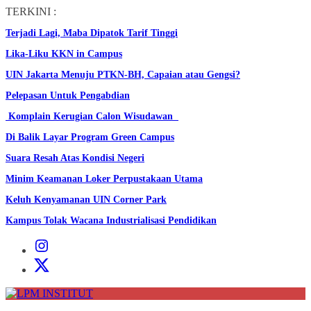
Skip
TERKINI :
to
Terjadi Lagi, Maba Dipatok Tarif Tinggi
the
content
Lika-Liku KKN in Campus
UIN Jakarta Menuju PTKN-BH, Capaian atau Gengsi?
Pelepasan Untuk Pengabdian
Komplain Kerugian Calon Wisudawan
Di Balik Layar Program Green Campus
Suara Resah Atas Kondisi Negeri
Minim Keamanan Loker Perpustakaan Utama
Keluh Kenyamanan UIN Corner Park
Kampus Tolak Wacana Industrialisasi Pendidikan
Instagram
Institut
X
Institut
LPM
INSTITUT