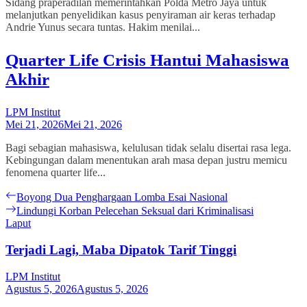
Sidang praperadilan memerintahkan Polda Metro Jaya untuk
melanjutkan penyelidikan kasus penyiraman air keras terhadap
Andrie Yunus secara tuntas. Hakim menilai...
Quarter Life Crisis Hantui Mahasiswa
Akhir
LPM Institut
Mei 21, 2026
Mei 21, 2026
Bagi sebagian mahasiswa, kelulusan tidak selalu disertai rasa lega.
Kebingungan dalam menentukan arah masa depan justru memicu
fenomena quarter life...
Navigasi
Previous
Boyong Dua Penghargaan Lomba Esai Nasional
post:
Next
Lindungi Korban Pelecehan Seksual dari Kriminalisasi
pos
post:
Laput
Terjadi Lagi, Maba Dipatok Tarif Tinggi
LPM Institut
Agustus 5, 2026
Agustus 5, 2026