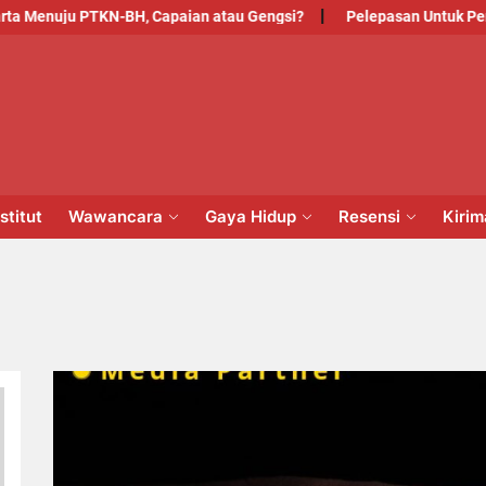
nuju PTKN-BH, Capaian atau Gengsi?
Pelepasan Untuk Pengabdi
PM
NSTITUT
stitut
Wawancara
Gaya Hidup
Resensi
Kiri