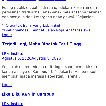
Ruang publik diubah jadi ruang edukasi kesenian dan
permainan tradisional. Anak-anak belajar tanpa tekanan
dan menjauh dari ketergantungan gawai. "Sejumlah...
Navigasi
Previous
Orasi tuk Bumi yang Lebih Baik
post:
Next
Rekomendasi Tempat Jajan Populer Mahasiswa
pos
post:
Laput
Terjadi Lagi, Maba Dipatok Tarif Tinggi
LPM Institut
Agustus 5, 2026
Agustus 5, 2026
Sejumlah maba terkena tarif tinggi saat memarkirkan
kendaraannya di Kampus 1 UIN Jakarta. Hal tersebut
membuat maba merasa keberatan, karena...
Laput
Lika-Liku KKN in Campus
LPM Institut