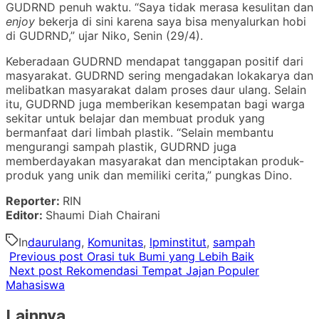
GUDRND penuh waktu. “Saya tidak merasa kesulitan dan
enjoy
bekerja di sini karena saya bisa menyalurkan hobi
di GUDRND,” ujar Niko, Senin (29/4).
Keberadaan GUDRND mendapat tanggapan positif dari
masyarakat. GUDRND sering mengadakan lokakarya dan
melibatkan masyarakat dalam proses daur ulang. Selain
itu, GUDRND juga memberikan kesempatan bagi warga
sekitar untuk belajar dan membuat produk yang
bermanfaat dari limbah plastik. “Selain membantu
mengurangi sampah plastik, GUDRND juga
memberdayakan masyarakat dan menciptakan produk-
produk yang unik dan memiliki cerita,” pungkas Dino.
Reporter:
RIN
Editor:
Shaumi Diah Chairani
In
daurulang
,
Komunitas
,
lpminstitut
,
sampah
Previous post
Orasi tuk Bumi yang Lebih Baik
Next post
Rekomendasi Tempat Jajan Populer
Mahasiswa
Lainnya