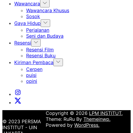
Show
Wawancara
sub
Wawancara Khusus
menu
Sosok
Show
Gaya Hidup
sub
Perjalanan
menu
Seni dan Budaya
Show
Resensi
sub
Resensi Film
menu
Resensi Buku
Show
Kiriman Pembaca
sub
Cerpen
menu
puisi
opini
Instagram
Institut
X
Institut
Copyright © 2026
LPM INSTITUT.
Theme: RuRu By
Themeinwp.
© 2023 PERSMA
Powered by
WordPress.
INSTITUT - UIN