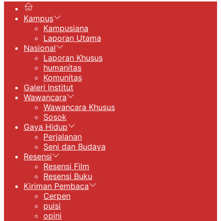
Kampus
Kampusiana
Laporan Utama
Nasional
Laporan Khusus
humanitas
Komunitas
Galeri Institut
Wawancara
Wawancara Khusus
Sosok
Gaya Hidup
Perjalanan
Seni dan Budaya
Resensi
Resensi Film
Resensi Buku
Kiriman Pembaca
Cerpen
puisi
opini