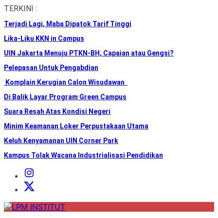
Skip
TERKINI :
to
Terjadi Lagi, Maba Dipatok Tarif Tinggi
the
content
Lika-Liku KKN in Campus
UIN Jakarta Menuju PTKN-BH, Capaian atau Gengsi?
Pelepasan Untuk Pengabdian
Komplain Kerugian Calon Wisudawan
Di Balik Layar Program Green Campus
Suara Resah Atas Kondisi Negeri
Minim Keamanan Loker Perpustakaan Utama
Keluh Kenyamanan UIN Corner Park
Kampus Tolak Wacana Industrialisasi Pendidikan
Instagram
Institut
X
Institut
LPM
INSTITUT