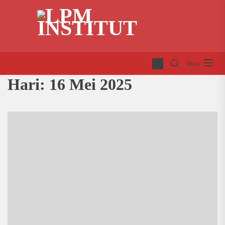
Skip
LP
to
INS
the
content
Menu
Hari:
16 Mei 2025