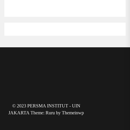
©
2
0
2
3
P
E