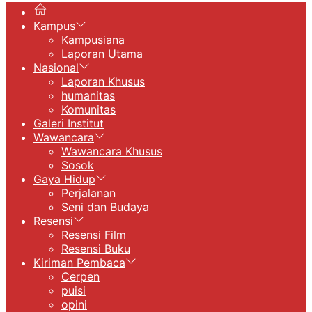
Kampus
Kampusiana
Laporan Utama
Nasional
Laporan Khusus
humanitas
Komunitas
Galeri Institut
Wawancara
Wawancara Khusus
Sosok
Gaya Hidup
Perjalanan
Seni dan Budaya
Resensi
Resensi Film
Resensi Buku
Kiriman Pembaca
Cerpen
puisi
opini