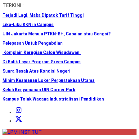
Skip
TERKINI :
to
Terjadi Lagi, Maba Dipatok Tarif Tinggi
the
content
Lika-Liku KKN in Campus
UIN Jakarta Menuju PTKN-BH, Capaian atau Gengsi?
Pelepasan Untuk Pengabdian
Komplain Kerugian Calon Wisudawan
Di Balik Layar Program Green Campus
Suara Resah Atas Kondisi Negeri
Minim Keamanan Loker Perpustakaan Utama
Keluh Kenyamanan UIN Corner Park
Kampus Tolak Wacana Industrialisasi Pendidikan
Instagram
Institut
X
Institut
LPM
INSTITUT