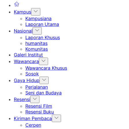
Show
Kampus
sub
Kampusiana
menu
Laporan Utama
Show
Nasional
sub
Laporan Khusus
menu
humanitas
Komunitas
Galeri Institut
Show
Wawancara
sub
Wawancara Khusus
menu
Sosok
Show
Gaya Hidup
sub
Perjalanan
menu
Seni dan Budaya
Show
Resensi
sub
Resensi Film
menu
Resensi Buku
Show
Kiriman Pembaca
sub
Cerpen