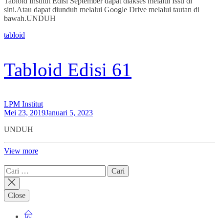
Tabloid Institut Edisi September dapat diakses melalui Issu di
sini.Atau dapat diunduh melalui Google Drive melalui tautan di
bawah.UNDUH
tabloid
Tabloid Edisi 61
LPM Institut
Mei 23, 2019
Januari 5, 2023
UNDUH
View more
Cari
untuk:
Close