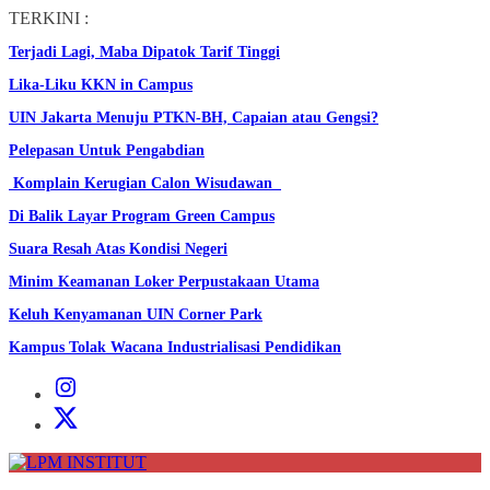
Skip
TERKINI :
to
Terjadi Lagi, Maba Dipatok Tarif Tinggi
the
content
Lika-Liku KKN in Campus
UIN Jakarta Menuju PTKN-BH, Capaian atau Gengsi?
Pelepasan Untuk Pengabdian
Komplain Kerugian Calon Wisudawan
Di Balik Layar Program Green Campus
Suara Resah Atas Kondisi Negeri
Minim Keamanan Loker Perpustakaan Utama
Keluh Kenyamanan UIN Corner Park
Kampus Tolak Wacana Industrialisasi Pendidikan
Instagram
Institut
X
Institut
LPM
INSTITUT