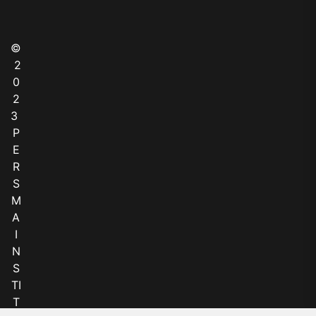
©
2
0
2
3
P
E
R
S
M
A
I
N
S
TI
T