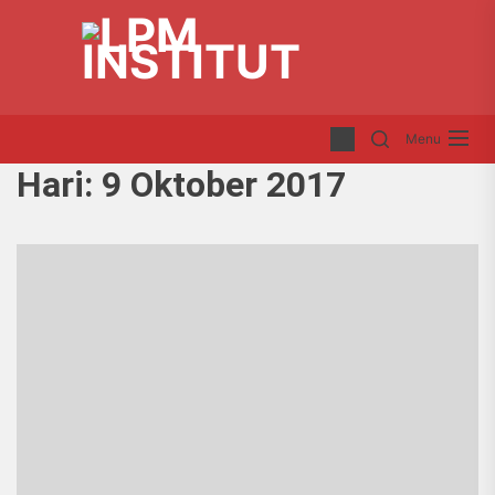
Skip
LP
to
INS
the
content
Menu
Hari:
9 Oktober 2017