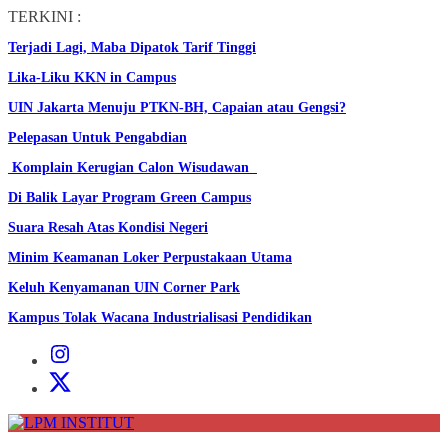
Skip
TERKINI :
to
Terjadi Lagi, Maba Dipatok Tarif Tinggi
the
content
Lika-Liku KKN in Campus
UIN Jakarta Menuju PTKN-BH, Capaian atau Gengsi?
Pelepasan Untuk Pengabdian
Komplain Kerugian Calon Wisudawan
Di Balik Layar Program Green Campus
Suara Resah Atas Kondisi Negeri
Minim Keamanan Loker Perpustakaan Utama
Keluh Kenyamanan UIN Corner Park
Kampus Tolak Wacana Industrialisasi Pendidikan
Instagram
Institut
X
Institut
LPM
INSTITUT