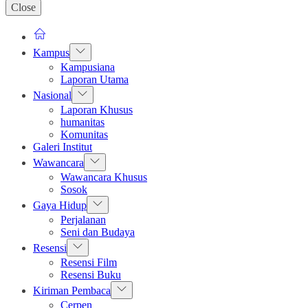
Close
Show
Kampus
sub
Kampusiana
menu
Laporan Utama
Show
Nasional
sub
Laporan Khusus
menu
humanitas
Komunitas
Galeri Institut
Show
Wawancara
sub
Wawancara Khusus
menu
Sosok
Show
Gaya Hidup
sub
Perjalanan
menu
Seni dan Budaya
Show
Resensi
sub
Resensi Film
menu
Resensi Buku
Show
Kiriman Pembaca
sub
Cerpen