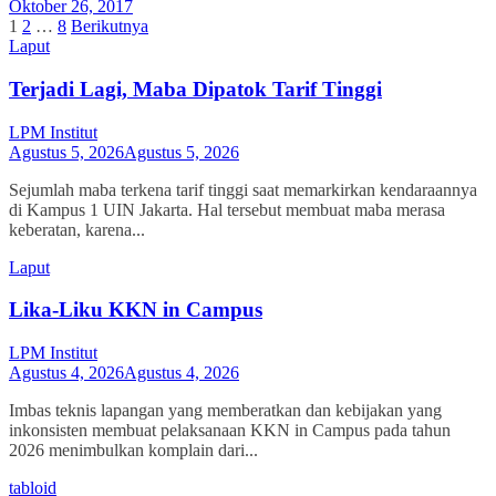
Oktober 26, 2017
Paginasi
1
2
…
8
Berikutnya
Laput
pos
Terjadi Lagi, Maba Dipatok Tarif Tinggi
LPM Institut
Agustus 5, 2026
Agustus 5, 2026
Sejumlah maba terkena tarif tinggi saat memarkirkan kendaraannya
di Kampus 1 UIN Jakarta. Hal tersebut membuat maba merasa
keberatan, karena...
Laput
Lika-Liku KKN in Campus
LPM Institut
Agustus 4, 2026
Agustus 4, 2026
Imbas teknis lapangan yang memberatkan dan kebijakan yang
inkonsisten membuat pelaksanaan KKN in Campus pada tahun
2026 menimbulkan komplain dari...
tabloid