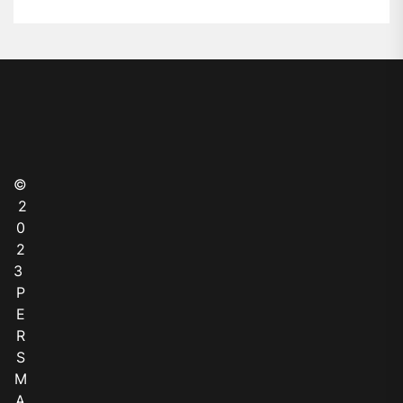
©
2
0
2
3
P
E
R
S
M
A