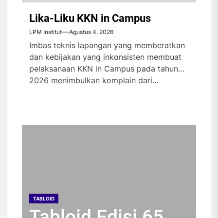
Lika-Liku KKN in Campus
LPM Institut
Agustus 4, 2026
Imbas teknis lapangan yang memberatkan
dan kebijakan yang inkonsisten membuat
pelaksanaan KKN in Campus pada tahun
2026 menimbulkan komplain dari...
TABLOID
TABLOID
TABLOID
TABLOID
Tabloid Edisi 65
Tabloid Edisi 64
Tabloid Edisi 63
Tabloid Edisi 62