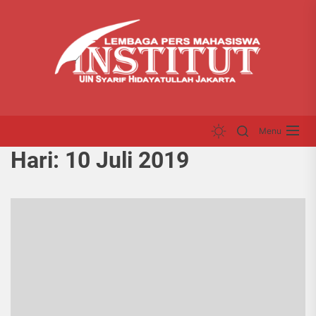
Skip
LP
to
INS
the
content
Menu
Hari:
10 Juli 2019