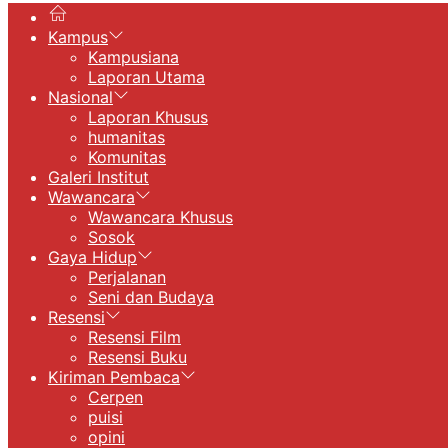
Kampus
Kampusiana
Laporan Utama
Nasional
Laporan Khusus
humanitas
Komunitas
Galeri Institut
Wawancara
Wawancara Khusus
Sosok
Gaya Hidup
Perjalanan
Seni dan Budaya
Resensi
Resensi Film
Resensi Buku
Kiriman Pembaca
Cerpen
puisi
opini