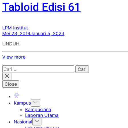
Tabloid Edisi 61
LPM Institut
Mei 23, 2019
Januari 5, 2023
UNDUH
View more
Cari
untuk:
Close
Show
Kampus
sub
Kampusiana
menu
Laporan Utama
Show
Nasional
sub