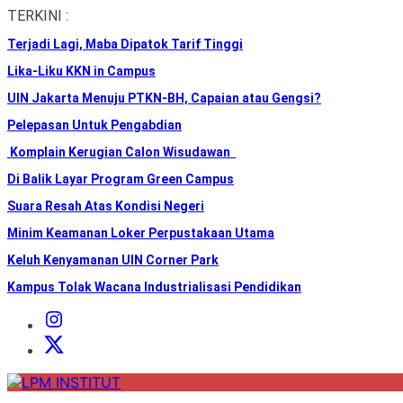
Skip
TERKINI :
to
Terjadi Lagi, Maba Dipatok Tarif Tinggi
the
content
Lika-Liku KKN in Campus
UIN Jakarta Menuju PTKN-BH, Capaian atau Gengsi?
Pelepasan Untuk Pengabdian
Komplain Kerugian Calon Wisudawan
Di Balik Layar Program Green Campus
Suara Resah Atas Kondisi Negeri
Minim Keamanan Loker Perpustakaan Utama
Keluh Kenyamanan UIN Corner Park
Kampus Tolak Wacana Industrialisasi Pendidikan
Instagram
Institut
X
Institut
LPM
INSTITUT