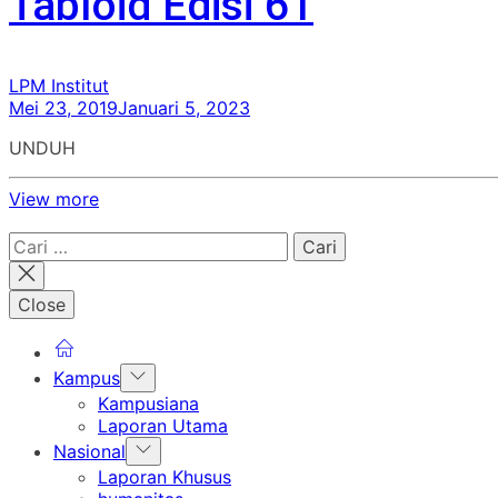
Tabloid Edisi 61
LPM Institut
Mei 23, 2019
Januari 5, 2023
UNDUH
View more
Cari
untuk:
Close
Show
Kampus
sub
Kampusiana
menu
Laporan Utama
Show
Nasional
sub
Laporan Khusus
menu