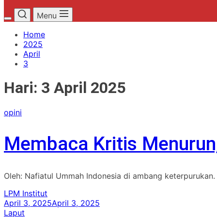
Menu
Home
2025
April
3
Hari:
3 April 2025
opini
Membaca Kritis Menurun
Oleh: Nafiatul Ummah Indonesia di ambang keterpurukan
LPM Institut
April 3, 2025
April 3, 2025
Laput