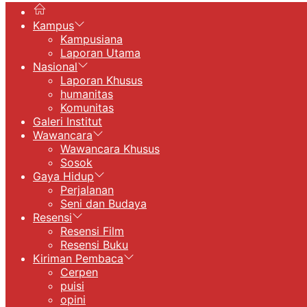
Kampus
Kampusiana
Laporan Utama
Nasional
Laporan Khusus
humanitas
Komunitas
Galeri Institut
Wawancara
Wawancara Khusus
Sosok
Gaya Hidup
Perjalanan
Seni dan Budaya
Resensi
Resensi Film
Resensi Buku
Kiriman Pembaca
Cerpen
puisi
opini