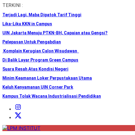
Skip
TERKINI :
to
Terjadi Lagi, Maba Dipatok Tarif Tinggi
the
content
Lika-Liku KKN in Campus
UIN Jakarta Menuju PTKN-BH, Capaian atau Gengsi?
Pelepasan Untuk Pengabdian
Komplain Kerugian Calon Wisudawan
Di Balik Layar Program Green Campus
Suara Resah Atas Kondisi Negeri
Minim Keamanan Loker Perpustakaan Utama
Keluh Kenyamanan UIN Corner Park
Kampus Tolak Wacana Industrialisasi Pendidikan
Instagram
Institut
X
Institut
LPM
INSTITUT