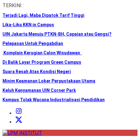
Skip
TERKINI :
to
Terjadi Lagi, Maba Dipatok Tarif Tinggi
the
content
Lika-Liku KKN in Campus
UIN Jakarta Menuju PTKN-BH, Capaian atau Gengsi?
Pelepasan Untuk Pengabdian
Komplain Kerugian Calon Wisudawan
Di Balik Layar Program Green Campus
Suara Resah Atas Kondisi Negeri
Minim Keamanan Loker Perpustakaan Utama
Keluh Kenyamanan UIN Corner Park
Kampus Tolak Wacana Industrialisasi Pendidikan
Instagram
Institut
X
Institut
LPM
INSTITUT