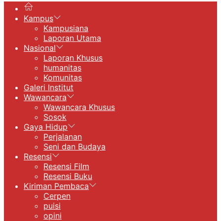
Kampus
Kampusiana
Laporan Utama
Nasional
Laporan Khusus
humanitas
Komunitas
Galeri Institut
Wawancara
Wawancara Khusus
Sosok
Gaya Hidup
Perjalanan
Seni dan Budaya
Resensi
Resensi Film
Resensi Buku
Kiriman Pembaca
Cerpen
puisi
opini