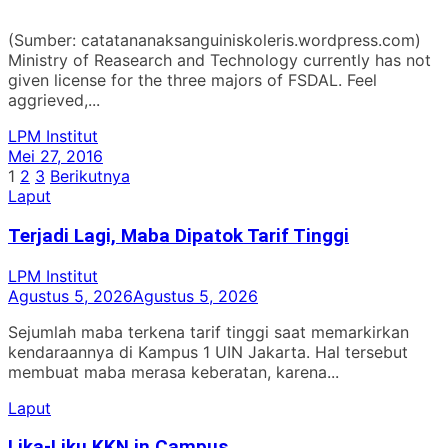
(Sumber: catatananaksanguiniskoleris.wordpress.com)
Ministry of Reasearch and Technology currently has not
given license for the three majors of FSDAL. Feel
aggrieved,...
LPM Institut
Mei 27, 2016
Paginasi
1
2
3
Berikutnya
Laput
pos
Terjadi Lagi, Maba Dipatok Tarif Tinggi
LPM Institut
Agustus 5, 2026
Agustus 5, 2026
Sejumlah maba terkena tarif tinggi saat memarkirkan
kendaraannya di Kampus 1 UIN Jakarta. Hal tersebut
membuat maba merasa keberatan, karena...
Laput
Lika-Liku KKN in Campus