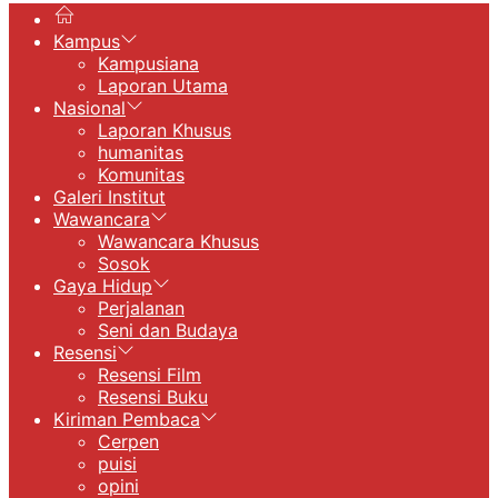
Kampus
Kampusiana
Laporan Utama
Nasional
Laporan Khusus
humanitas
Komunitas
Galeri Institut
Wawancara
Wawancara Khusus
Sosok
Gaya Hidup
Perjalanan
Seni dan Budaya
Resensi
Resensi Film
Resensi Buku
Kiriman Pembaca
Cerpen
puisi
opini