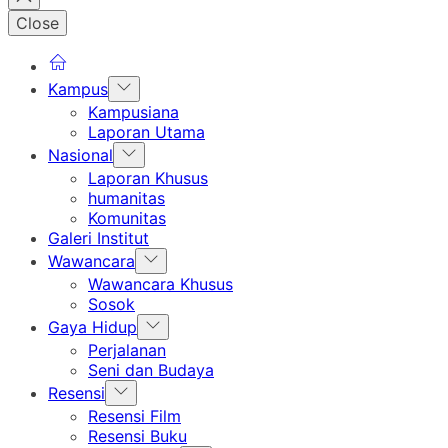
Close
Show
Kampus
sub
Kampusiana
menu
Laporan Utama
Show
Nasional
sub
Laporan Khusus
menu
humanitas
Komunitas
Galeri Institut
Show
Wawancara
sub
Wawancara Khusus
menu
Sosok
Show
Gaya Hidup
sub
Perjalanan
menu
Seni dan Budaya
Show
Resensi
sub
Resensi Film
menu
Resensi Buku