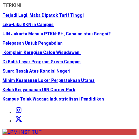
Skip
TERKINI :
to
Terjadi Lagi, Maba Dipatok Tarif Tinggi
the
content
Lika-Liku KKN in Campus
UIN Jakarta Menuju PTKN-BH, Capaian atau Gengsi?
Pelepasan Untuk Pengabdian
Komplain Kerugian Calon Wisudawan
Di Balik Layar Program Green Campus
Suara Resah Atas Kondisi Negeri
Minim Keamanan Loker Perpustakaan Utama
Keluh Kenyamanan UIN Corner Park
Kampus Tolak Wacana Industrialisasi Pendidikan
Instagram
Institut
X
Institut
LPM
INSTITUT