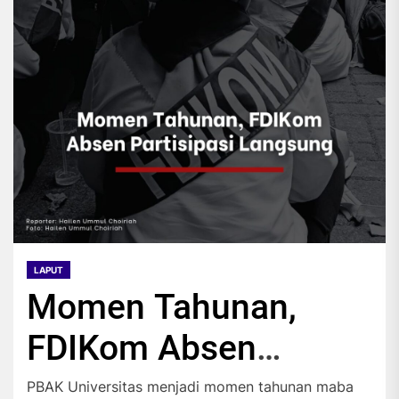
LAPUT
Momen Tahunan,
FDIKom Absen
Partisipasi Langsung
PBAK Universitas menjadi momen tahunan maba