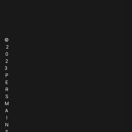
©
2
0
2
3
P
E
R
S
M
A
I
N
S