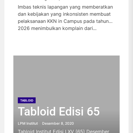
Imbas teknis lapangan yang memberatkan
dan kebijakan yang inkonsisten membuat
pelaksanaan KKN in Campus pada tahun
2026 menimbulkan komplain dari...
TABLOID
TABLOID
TABLOID
TABLOID
Tabloid Edisi 65
Tabloid Edisi 64
Tabloid Edisi 63
Tabloid Edisi 62
TABLOID
Tabloid Edisi 61
LPM Institut
LPM Institut
LPM Institut
LPM Institut
Desember 8, 2020
Oktober 26, 2020
Oktober 23, 2019
Oktober 23, 2019
Tabloid Institut Edisi LXV (65) Desember
Tabloid Institut Edisi LXIV (64) Oktober
Tabloid Institut Edisi Oktober dapat
Tabloid Institut Edisi September dapat