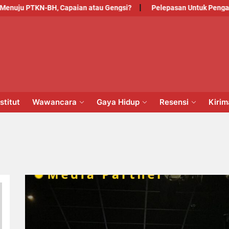
nuju PTKN-BH, Capaian atau Gengsi?
Pelepasan Untuk Pengabdi
PM
NSTITUT
stitut
Wawancara
Gaya Hidup
Resensi
Kiri