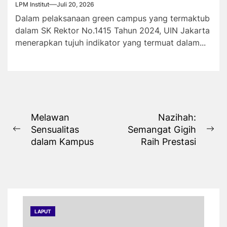
LPM Institut
Juli 20, 2026
Dalam pelaksanaan green campus yang termaktub
dalam SK Rektor No.1415 Tahun 2024, UIN Jakarta
menerapkan tujuh indikator yang termuat dalam...
Navigasi
Melawan
Nazihah:
Sensualitas
Semangat Gigih
pos
Previous
Ne
dalam Kampus
Raih Prestasi
post:
pos
LAPUT