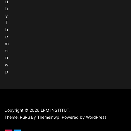
u
b
y
T
h
e
m
ei
n
w
p
Copyright © 2026
LPM INSTITUT.
Theme: RuRu By
Themeinwp.
Powered by
WordPress.