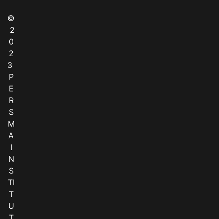
©
2
0
2
3
P
E
R
S
M
A
I
N
S
TI
T
U
T