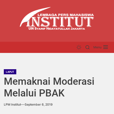
Skip
LP
to
INS
the
content
Menu
LAPUT
Memaknai Moderasi
Melalui PBAK
LPM Institut
September 6, 2019