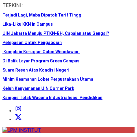
Skip
TERKINI :
to
Terjadi Lagi, Maba Dipatok Tarif Tinggi
the
content
Lika-Liku KKN in Campus
UIN Jakarta Menuju PTKN-BH, Capaian atau Gengsi?
Pelepasan Untuk Pengabdian
Komplain Kerugian Calon Wisudawan
Di Balik Layar Program Green Campus
Suara Resah Atas Kondisi Negeri
Minim Keamanan Loker Perpustakaan Utama
Keluh Kenyamanan UIN Corner Park
Kampus Tolak Wacana Industrialisasi Pendidikan
Instagram
Institut
X
Institut
LPM
INSTITUT