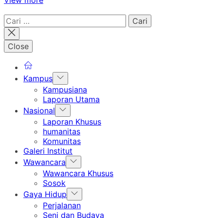
Cari
untuk:
Close
Show
Kampus
sub
Kampusiana
menu
Laporan Utama
Show
Nasional
sub
Laporan Khusus
menu
humanitas
Komunitas
Galeri Institut
Show
Wawancara
sub
Wawancara Khusus
menu
Sosok
Show
Gaya Hidup
sub
Perjalanan
menu
Seni dan Budaya