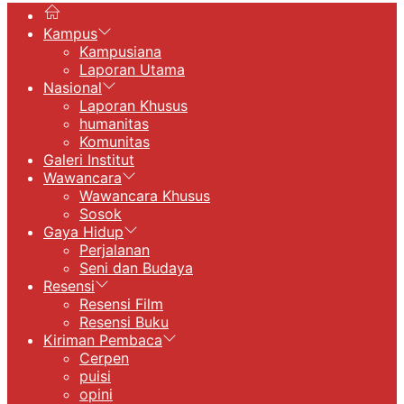
Kampus
Kampusiana
Laporan Utama
Nasional
Laporan Khusus
humanitas
Komunitas
Galeri Institut
Wawancara
Wawancara Khusus
Sosok
Gaya Hidup
Perjalanan
Seni dan Budaya
Resensi
Resensi Film
Resensi Buku
Kiriman Pembaca
Cerpen
puisi
opini