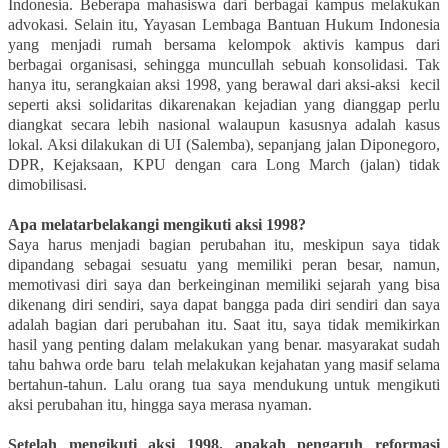
Indonesia. Beberapa mahasiswa dari berbagai kampus melakukan
advokasi.
Selain itu, Yayasan Lembaga Bantuan Hukum Indonesia
yang menjadi rumah bersama kelompok aktivis kampus dari
berbagai organisasi, sehingga muncullah sebuah konsolidasi. Tak
hanya itu, serangkaian aksi 1998, yang berawal dari aksi-aksi
kecil
seperti aksi solidaritas dikarenakan kejadian yang dianggap perlu
diangkat secara lebih nasional walaupun kasusnya adalah kasus
lokal. Aksi dilakukan di UI (Salemba), sepanjang jalan Diponegoro,
DPR, Kejaksaan, KPU dengan cara Long March (jalan) tidak
dimobilisasi.
Apa melatarbelakangi mengikuti aksi 1998?
Saya harus menjadi bagian perubahan itu, meskipun saya tidak
dipandang sebagai sesuatu yang memiliki peran besar, namun,
memotivasi diri saya dan berkeinginan memiliki sejarah yang bisa
dikenang diri sendiri, saya dapat bangga pada diri sendiri dan saya
adalah bagian dari perubahan itu. S
aat itu, saya tidak memikirkan
hasil yang penting dalam melakukan yang benar. masyarakat sudah
tahu bahwa orde baru
telah melakukan kejahatan yang masif selama
bertahun-tahun. Lalu orang tua saya mendukung untuk mengikuti
aksi perubahan itu, hingga saya merasa nyaman.
Setelah mengikuti aksi 1998, apakah pengaruh reformasi