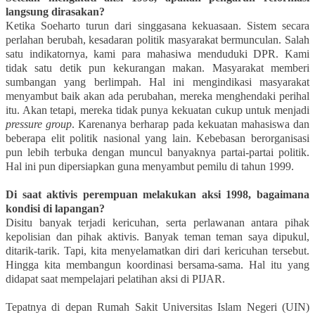
langsung dirasakan?
Ketika Soeharto turun dari singgasana kekuasaan. Sistem secara
perlahan berubah, kesadaran politik masyarakat bermunculan. Salah
satu indikatornya, kami para mahasiwa menduduki DPR. Kami
tidak satu detik pun kekurangan makan. Masyarakat memberi
sumbangan yang berlimpah. Hal ini mengindikasi masyarakat
menyambut baik akan ada perubahan, mereka menghendaki perihal
itu. A
kan tetapi, mereka tidak punya kekuatan cukup untuk menjadi
pressure group
. Karenanya berharap pada kekuatan mahasiswa dan
beberapa elit politik nasional yang lain. Kebebasan berorganisasi
pun lebih terbuka dengan muncul banyaknya partai-partai politik.
Hal ini pun dipersiapkan guna menyambut pemilu di tahun 1999.
Di saat aktivis perempuan melakukan aksi 1998, bagaimana
kondisi di lapangan?
Disitu banyak terjadi kericuhan, serta perlawanan antara pihak
kepolisian dan pihak aktivis. Banyak teman teman saya dipukul,
ditarik-tarik. Tapi, kita menyelamatkan diri dari kericuhan tersebut.
Hingga kita membangun koordinasi bersama-sama. Hal itu yang
didapat saat mempelajari pelatihan aksi di PIJAR.
Tepatnya di depan Rumah Sakit Universitas Islam Negeri (UIN)