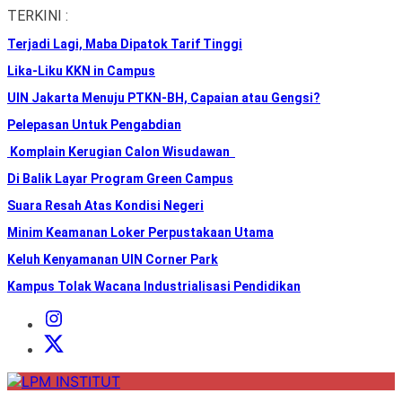
Skip
TERKINI :
to
Terjadi Lagi, Maba Dipatok Tarif Tinggi
the
content
Lika-Liku KKN in Campus
UIN Jakarta Menuju PTKN-BH, Capaian atau Gengsi?
Pelepasan Untuk Pengabdian
Komplain Kerugian Calon Wisudawan
Di Balik Layar Program Green Campus
Suara Resah Atas Kondisi Negeri
Minim Keamanan Loker Perpustakaan Utama
Keluh Kenyamanan UIN Corner Park
Kampus Tolak Wacana Industrialisasi Pendidikan
Instagram
Institut
X
Institut
LPM
INSTITUT