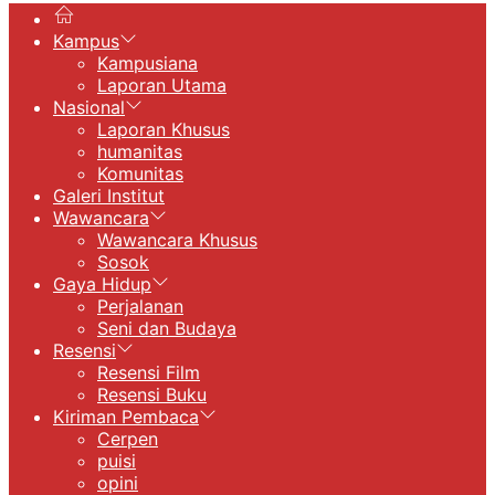
Kampus
Kampusiana
Laporan Utama
Nasional
Laporan Khusus
humanitas
Komunitas
Galeri Institut
Wawancara
Wawancara Khusus
Sosok
Gaya Hidup
Perjalanan
Seni dan Budaya
Resensi
Resensi Film
Resensi Buku
Kiriman Pembaca
Cerpen
puisi
opini