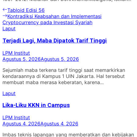
Navigasi
Previous
Tabloid Edisi 56
post:
Next
Kontradiksi Keabsahan dan Implementasi
pos
post:
Cryptocurrency pada Investasi Syariah
Laput
Terjadi Lagi, Maba Dipatok Tarif Tinggi
LPM Institut
Agustus 5, 2026
Agustus 5, 2026
Sejumlah maba terkena tarif tinggi saat memarkirkan
kendaraannya di Kampus 1 UIN Jakarta. Hal tersebut
membuat maba merasa keberatan, karena...
Laput
Lika-Liku KKN in Campus
LPM Institut
Agustus 4, 2026
Agustus 4, 2026
Imbas teknis lapangan yang memberatkan dan kebijakan