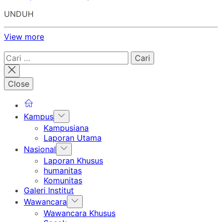
UNDUH
View more
Cari
untuk:
Close
Show
Kampus
sub
Kampusiana
menu
Laporan Utama
Show
Nasional
sub
Laporan Khusus
menu
humanitas
Komunitas
Galeri Institut
Show
Wawancara
sub
Wawancara Khusus
menu