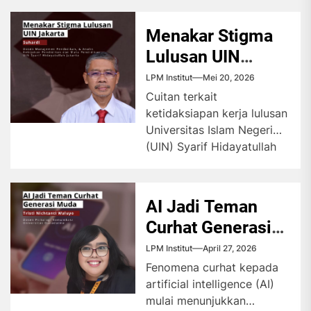
ibu justru menjadi sumber...
Menakar Stigma
Lulusan UIN
Jakarta
LPM Institut
Mei 20, 2026
Cuitan terkait
ketidaksiapan kerja lulusan
Universitas Islam Negeri
(UIN) Syarif Hidayatullah
Jakarta kembali menjadi
sorotan publik setelah
munculnya perbincangan
AI Jadi Teman
di...
Curhat Generasi
Muda
LPM Institut
April 27, 2026
Fenomena curhat kepada
artificial intelligence (AI)
mulai menunjukkan