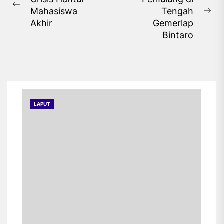
pos
Previous
Mahasiswa
Tengah
Ne
post:
Akhir
Gemerlap
pos
Bintaro
LAPUT