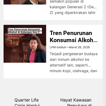
semakin populer di
kalangan Generasi Z (Gen
Z) yang diperkirakan lahir
dari tahun 1997-2012.
Melansir dari
DJKN.Kemenkeu.go.id,
Tren Penurunan
istilah...
Konsumsi Alkohol
di Kalangan Gen Z
LPM Institut
Maret 26, 2026
Terjadi pergeseran budaya
dari minum alkohol ke
alternatif lain, seperti
minum kopi, olahraga, dan
“mabar” alias main bareng.
Selain itu,...
Navigasi
Quarter Life
Hayat Kawasan
Crisis Hantui
Pemulung di