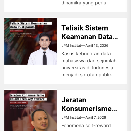
dinamika yang perlu
dicermati, khususnya
generasi muda. Alih-alih
berbagi cerita dengan
Telisik Sistem
orang...
Keamanan Data
Pustipanda
LPM Institut
April 13, 2026
Kasus kebocoran data
mahasiswa dari sejumlah
universitas di Indonesia
menjadi sorotan publik
sejak Januari 2026. Isu ini
mencuat setelah muncul...
Jeratan
Konsumerisme
dalam Tren Self-
LPM Institut
April 7, 2026
Reward
Fenomena self-reward