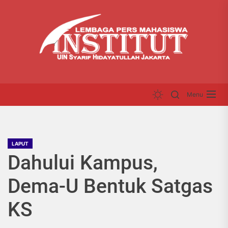
Skip
LP
to
INS
the
content
Menu
LAPUT
Dahului Kampus,
Dema-U Bentuk Satgas
KS