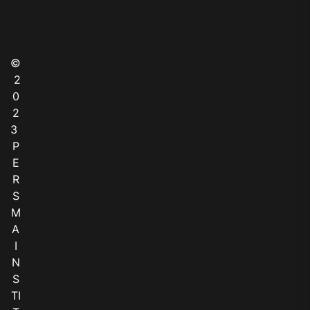
©
2
0
2
3
P
E
R
S
M
A
I
N
S
TI