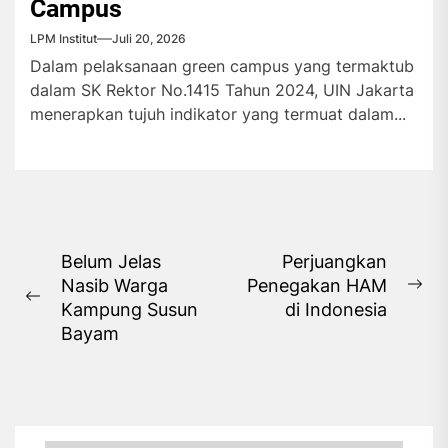
Campus
LPM Institut
Juli 20, 2026
Dalam pelaksanaan green campus yang termaktub
dalam SK Rektor No.1415 Tahun 2024, UIN Jakarta
menerapkan tujuh indikator yang termuat dalam...
Navigasi
Belum Jelas
Perjuangkan
Nasib Warga
Penegakan HAM
pos
Ne
Previous
Kampung Susun
di Indonesia
pos
post:
Bayam