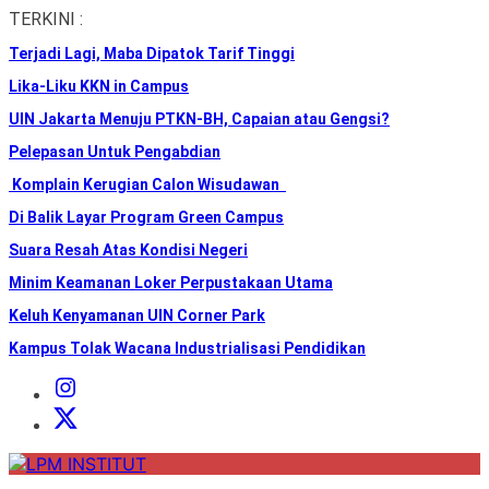
Skip
TERKINI :
to
Terjadi Lagi, Maba Dipatok Tarif Tinggi
the
content
Lika-Liku KKN in Campus
UIN Jakarta Menuju PTKN-BH, Capaian atau Gengsi?
Pelepasan Untuk Pengabdian
Komplain Kerugian Calon Wisudawan
Di Balik Layar Program Green Campus
Suara Resah Atas Kondisi Negeri
Minim Keamanan Loker Perpustakaan Utama
Keluh Kenyamanan UIN Corner Park
Kampus Tolak Wacana Industrialisasi Pendidikan
Instagram
Institut
X
Institut
LPM
INSTITUT