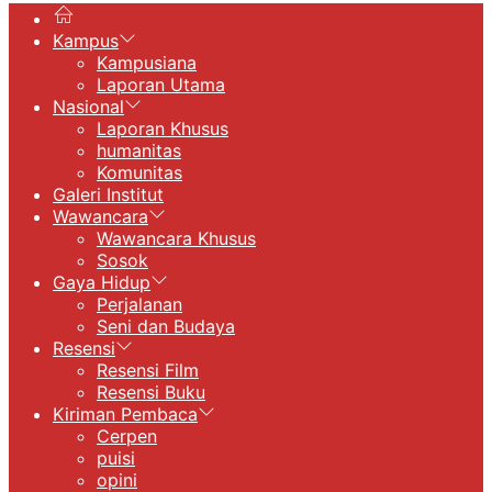
Kampus
Kampusiana
Laporan Utama
Nasional
Laporan Khusus
humanitas
Komunitas
Galeri Institut
Wawancara
Wawancara Khusus
Sosok
Gaya Hidup
Perjalanan
Seni dan Budaya
Resensi
Resensi Film
Resensi Buku
Kiriman Pembaca
Cerpen
puisi
opini