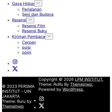
Show
Gaya Hidup
sub
Perjalanan
menu
Seni dan Budaya
Show
Resensi
sub
Resensi Film
menu
Resensi Buku
Show
Kiriman Pembaca
sub
Cerpen
menu
puisi
opini
Instagram
Institut
X
Institut
Copyright © 2026
LPM INSTITUT.
Theme: RuRu By
Themeinwp.
© 2023 PERSMA
Powered by
WordPress.
INSTITUT - UIN
JAKARTA
Instagram
Theme: Ruru by
Institut
X
Themeinwp
Institut