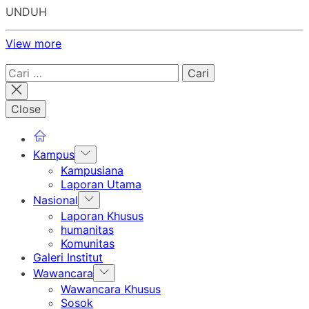
UNDUH
View more
Cari
untuk:
Close
Show
Kampus
sub
Kampusiana
menu
Laporan Utama
Show
Nasional
sub
Laporan Khusus
menu
humanitas
Komunitas
Galeri Institut
Show
Wawancara
sub
Wawancara Khusus
menu
Sosok