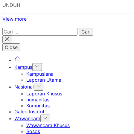
UNDUH
View more
Cari
untuk:
Close
Show
Kampus
sub
Kampusiana
menu
Laporan Utama
Show
Nasional
sub
Laporan Khusus
menu
humanitas
Komunitas
Galeri Institut
Show
Wawancara
sub
Wawancara Khusus
menu
Sosok