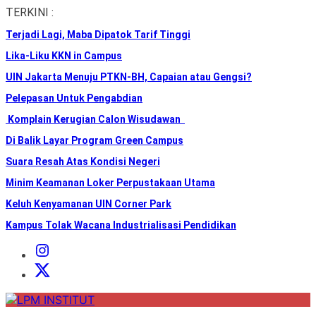
Skip
TERKINI :
to
Terjadi Lagi, Maba Dipatok Tarif Tinggi
the
content
Lika-Liku KKN in Campus
UIN Jakarta Menuju PTKN-BH, Capaian atau Gengsi?
Pelepasan Untuk Pengabdian
Komplain Kerugian Calon Wisudawan
Di Balik Layar Program Green Campus
Suara Resah Atas Kondisi Negeri
Minim Keamanan Loker Perpustakaan Utama
Keluh Kenyamanan UIN Corner Park
Kampus Tolak Wacana Industrialisasi Pendidikan
Instagram
Institut
X
Institut
LPM
INSTITUT