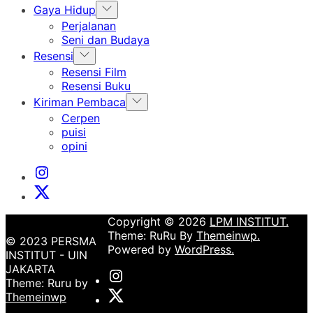
Show
Gaya Hidup
sub
Perjalanan
menu
Seni dan Budaya
Show
Resensi
sub
Resensi Film
menu
Resensi Buku
Show
Kiriman Pembaca
sub
Cerpen
menu
puisi
opini
Instagram
Institut
X
Institut
Copyright © 2026
LPM INSTITUT.
Theme: RuRu By
Themeinwp.
© 2023 PERSMA
Powered by
WordPress.
INSTITUT - UIN
JAKARTA
Instagram
Theme: Ruru by
Institut
X
Themeinwp
Institut