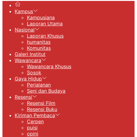
Kampus
Kampusiana
Laporan Utama
Nasional
Laporan Khusus
humanitas
Komunitas
Galeri Institut
Wawancara
Wawancara Khusus
Sosok
Gaya Hidup
Perjalanan
Seni dan Budaya
Resensi
Resensi Film
Resensi Buku
Kiriman Pembaca
Cerpen
puisi
opini