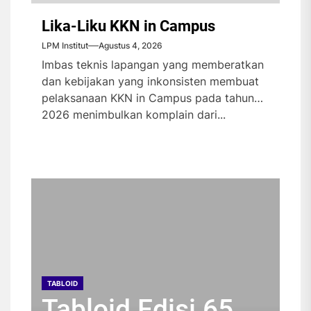
Lika-Liku KKN in Campus
LPM Institut
Agustus 4, 2026
Imbas teknis lapangan yang memberatkan
dan kebijakan yang inkonsisten membuat
pelaksanaan KKN in Campus pada tahun
2026 menimbulkan komplain dari...
TABLOID
TABLOID
TABLOID
TABLOID
Tabloid Edisi 65
Tabloid Edisi 64
Tabloid Edisi 63
Tabloid Edisi 62