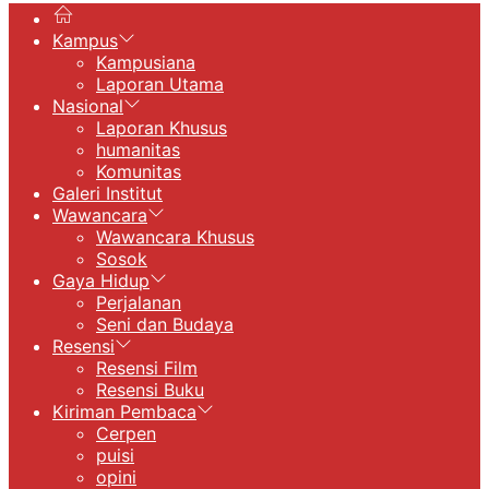
Kampus
Kampusiana
Laporan Utama
Nasional
Laporan Khusus
humanitas
Komunitas
Galeri Institut
Wawancara
Wawancara Khusus
Sosok
Gaya Hidup
Perjalanan
Seni dan Budaya
Resensi
Resensi Film
Resensi Buku
Kiriman Pembaca
Cerpen
puisi
opini