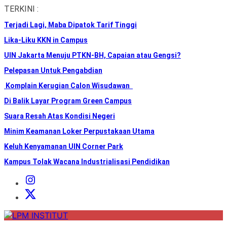
Skip
TERKINI :
to
Terjadi Lagi, Maba Dipatok Tarif Tinggi
the
content
Lika-Liku KKN in Campus
UIN Jakarta Menuju PTKN-BH, Capaian atau Gengsi?
Pelepasan Untuk Pengabdian
Komplain Kerugian Calon Wisudawan
Di Balik Layar Program Green Campus
Suara Resah Atas Kondisi Negeri
Minim Keamanan Loker Perpustakaan Utama
Keluh Kenyamanan UIN Corner Park
Kampus Tolak Wacana Industrialisasi Pendidikan
Instagram
Institut
X
Institut
LPM
INSTITUT