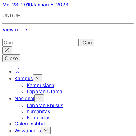
Mei 23, 2019
Januari 5, 2023
UNDUH
View more
Cari
untuk:
Close
Show
Kampus
sub
Kampusiana
menu
Laporan Utama
Show
Nasional
sub
Laporan Khusus
menu
humanitas
Komunitas
Galeri Institut
Show
Wawancara