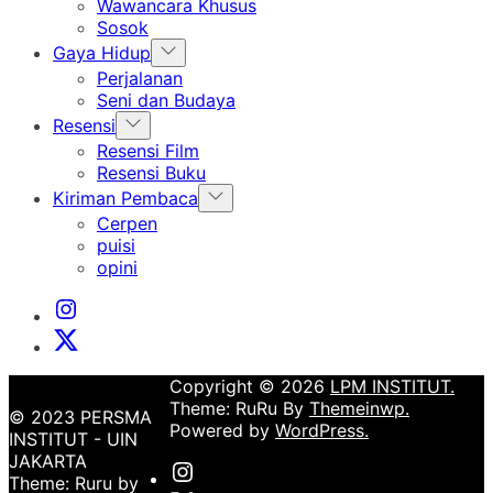
sub
Wawancara Khusus
menu
Sosok
Show
Gaya Hidup
sub
Perjalanan
menu
Seni dan Budaya
Show
Resensi
sub
Resensi Film
menu
Resensi Buku
Show
Kiriman Pembaca
sub
Cerpen
menu
puisi
opini
Instagram
Institut
X
Institut
Copyright © 2026
LPM INSTITUT.
Theme: RuRu By
Themeinwp.
© 2023 PERSMA
Powered by
WordPress.
INSTITUT - UIN
JAKARTA
Instagram
Theme: Ruru by
Institut