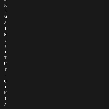
R
S
M
A
I
N
S
T
I
T
U
T
-
U
I
N
J
A