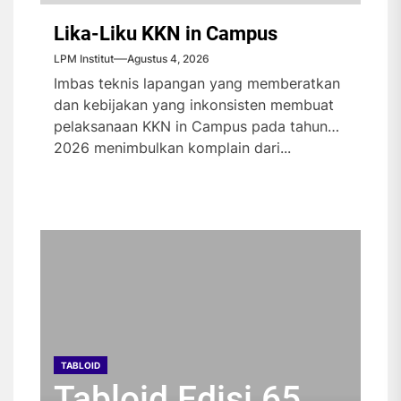
Lika-Liku KKN in Campus
LPM Institut
Agustus 4, 2026
Imbas teknis lapangan yang memberatkan
dan kebijakan yang inkonsisten membuat
pelaksanaan KKN in Campus pada tahun
2026 menimbulkan komplain dari...
TABLOID
TABLOID
TABLOID
TABLOID
Tabloid Edisi 65
Tabloid Edisi 64
Tabloid Edisi 63
Tabloid Edisi 62