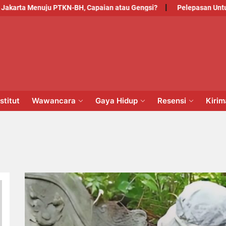
rta Menuju PTKN-BH, Capaian atau Gengsi?
Pelepasan Untuk Pe
PM
NSTITUT
stitut
Wawancara
Gaya Hidup
Resensi
Kiri