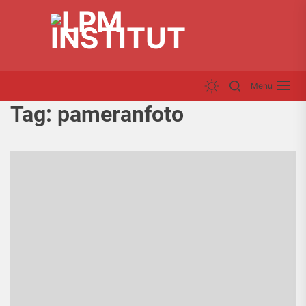
Skip
LP
to
INS
the
content
Menu
Tag:
pameranfoto