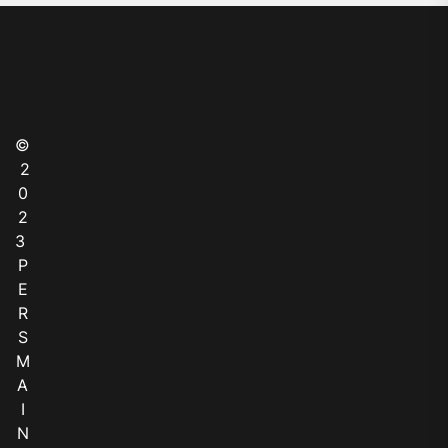
©
2
0
2
3
P
E
R
S
M
A
I
N