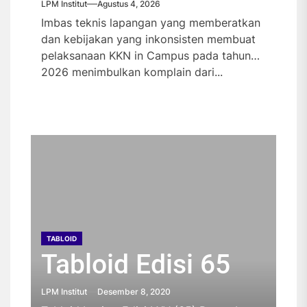
LPM Institut
Agustus 4, 2026
Imbas teknis lapangan yang memberatkan
dan kebijakan yang inkonsisten membuat
pelaksanaan KKN in Campus pada tahun
2026 menimbulkan komplain dari...
TABLOID
TABLOID
TABLOID
TABLOID
Tabloid Edisi 65
Tabloid Edisi 64
Tabloid Edisi 63
Tabloid Edisi 62
TABLOID
Tabloid Edisi 61
LPM Institut
LPM Institut
LPM Institut
LPM Institut
Desember 8, 2020
Oktober 26, 2020
Oktober 23, 2019
Oktober 23, 2019