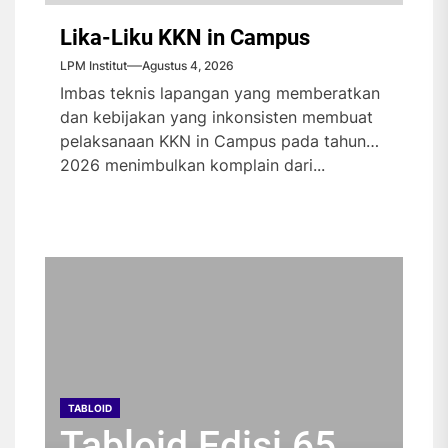
Lika-Liku KKN in Campus
LPM Institut
Agustus 4, 2026
Imbas teknis lapangan yang memberatkan
dan kebijakan yang inkonsisten membuat
pelaksanaan KKN in Campus pada tahun
2026 menimbulkan komplain dari...
TABLOID
TABLOID
TABLOID
TABLOID
Tabloid Edisi 65
Tabloid Edisi 64
Tabloid Edisi 63
Tabloid Edisi 62