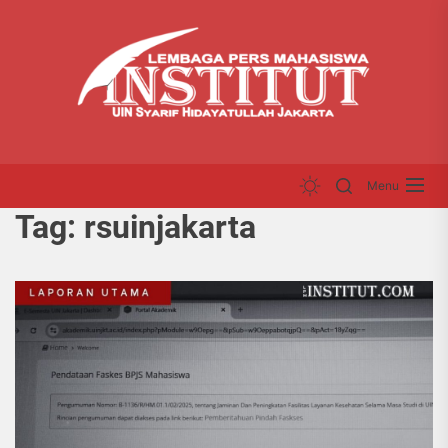
Skip
LP
to
INS
the
content
Menu
Tag:
rsuinjakarta