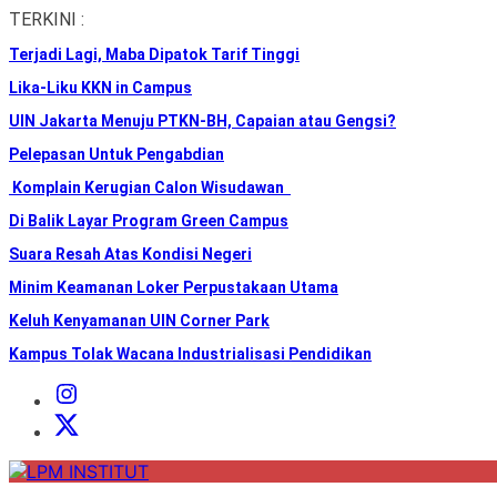
Skip
TERKINI :
to
Terjadi Lagi, Maba Dipatok Tarif Tinggi
the
content
Lika-Liku KKN in Campus
UIN Jakarta Menuju PTKN-BH, Capaian atau Gengsi?
Pelepasan Untuk Pengabdian
Komplain Kerugian Calon Wisudawan
Di Balik Layar Program Green Campus
Suara Resah Atas Kondisi Negeri
Minim Keamanan Loker Perpustakaan Utama
Keluh Kenyamanan UIN Corner Park
Kampus Tolak Wacana Industrialisasi Pendidikan
Instagram
Institut
X
Institut
LPM
INSTITUT