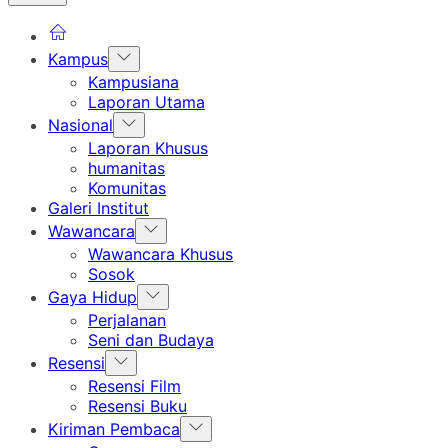
Show
Kampus
sub
Kampusiana
menu
Laporan Utama
Show
Nasional
sub
Laporan Khusus
menu
humanitas
Komunitas
Galeri Institut
Show
Wawancara
sub
Wawancara Khusus
menu
Sosok
Show
Gaya Hidup
sub
Perjalanan
menu
Seni dan Budaya
Show
Resensi
sub
Resensi Film
menu
Resensi Buku
Show
Kiriman Pembaca