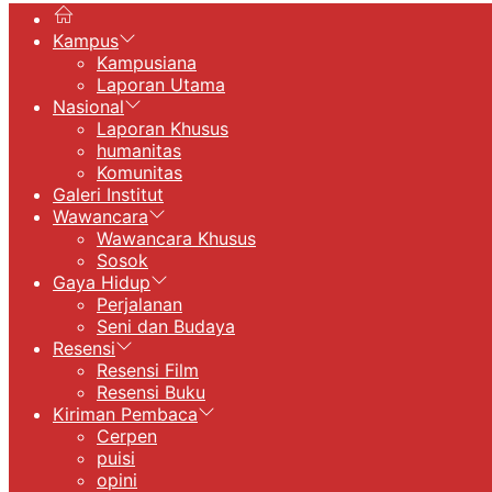
Kampus
Kampusiana
Laporan Utama
Nasional
Laporan Khusus
humanitas
Komunitas
Galeri Institut
Wawancara
Wawancara Khusus
Sosok
Gaya Hidup
Perjalanan
Seni dan Budaya
Resensi
Resensi Film
Resensi Buku
Kiriman Pembaca
Cerpen
puisi
opini