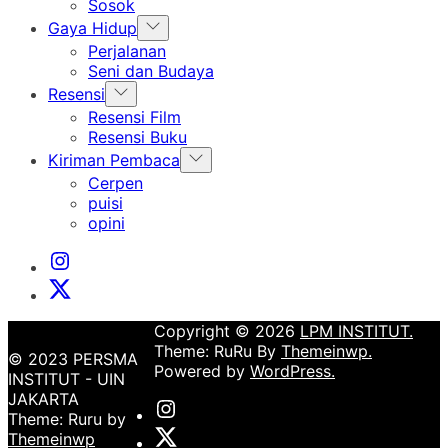
menu
Sosok
Show
Gaya Hidup
sub
Perjalanan
menu
Seni dan Budaya
Show
Resensi
sub
Resensi Film
menu
Resensi Buku
Show
Kiriman Pembaca
sub
Cerpen
menu
puisi
opini
Instagram
Institut
X
Institut
Copyright © 2026
LPM INSTITUT.
Theme: RuRu By
Themeinwp.
© 2023 PERSMA
Powered by
WordPress.
INSTITUT - UIN
JAKARTA
Instagram
Theme: Ruru by
Institut
X
Themeinwp