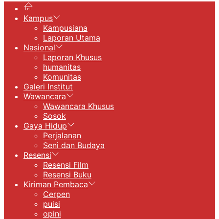
Kampus
Kampusiana
Laporan Utama
Nasional
Laporan Khusus
humanitas
Komunitas
Galeri Institut
Wawancara
Wawancara Khusus
Sosok
Gaya Hidup
Perjalanan
Seni dan Budaya
Resensi
Resensi Film
Resensi Buku
Kiriman Pembaca
Cerpen
puisi
opini