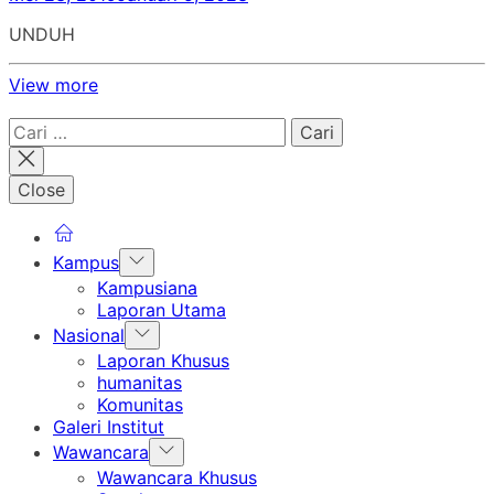
UNDUH
View more
Cari
untuk:
Close
Show
Kampus
sub
Kampusiana
menu
Laporan Utama
Show
Nasional
sub
Laporan Khusus
menu
humanitas
Komunitas
Galeri Institut
Show
Wawancara
sub
Wawancara Khusus