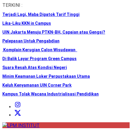
Skip
TERKINI :
to
Terjadi Lagi, Maba Dipatok Tarif Tinggi
the
content
Lika-Liku KKN in Campus
UIN Jakarta Menuju PTKN-BH, Capaian atau Gengsi?
Pelepasan Untuk Pengabdian
Komplain Kerugian Calon Wisudawan
Di Balik Layar Program Green Campus
Suara Resah Atas Kondisi Negeri
Minim Keamanan Loker Perpustakaan Utama
Keluh Kenyamanan UIN Corner Park
Kampus Tolak Wacana Industrialisasi Pendidikan
Instagram
Institut
X
Institut
LPM
INSTITUT