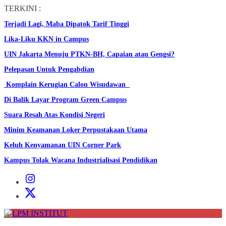
Skip
TERKINI :
to
Terjadi Lagi, Maba Dipatok Tarif Tinggi
the
content
Lika-Liku KKN in Campus
UIN Jakarta Menuju PTKN-BH, Capaian atau Gengsi?
Pelepasan Untuk Pengabdian
Komplain Kerugian Calon Wisudawan
Di Balik Layar Program Green Campus
Suara Resah Atas Kondisi Negeri
Minim Keamanan Loker Perpustakaan Utama
Keluh Kenyamanan UIN Corner Park
Kampus Tolak Wacana Industrialisasi Pendidikan
Instagram
Institut
X
Institut
LPM
INSTITUT