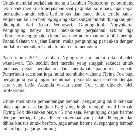
Untuk memulai perjalanan menuju Lembah Ngingrong, pengunjung
lebih baik menikmati perjalanan saat pagi atau sore hari, agar dapat
merasakan angin sejuk berhembus dan cuaca tidak terlalu panas.
Perjalanan ke Lembah Ngingrong akan sangat mudah dijangkau jika
ditempuh dari Kota Wonosari, Gunungkidul, Yogyakarta
.
Pengunjung hanya harus melakukan perjalanan sekitar tiga
kilometer menggunakan kendaraan bermotor maupun mobil menuju
Pantai Selatan via jalan Baron, maka pengunjung pasti akan dengan
mudah menemukan Lembah indah nan memukau.
Pada tahun 2015, Lembah Ngingrong ini mulai dikenal oleh
wisatawan. Tak sedikit dari mereka yang singgah sekadar untuk
melepas penat perjalanan dan menikmati panorama lembah.
Pemerintah setempat juga mulai membuka wahana Flying Fox bagi
pengunjung yang ingin menikmati pemandangan lembah dengan
cara yang beda. Adapula wisata susur Goa yang dipandu oleh
professional.
Untuk menikmati pemandangan lembah, pengunjung tak dikenakan
biaya apapun. sedangkan bagi yang ingin menguji nyali bermain
Flying Fox dikenakan biaya 45 ribu saja. Pengunjung dapat berfoto
dengan berbagai gaya di tempat-tempat yang telah dibangun dan
dihias khusus untuk berfoto, juga aman karena di sepanjang lembah
ini terdapat pagar pelindung.