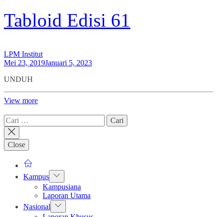
Tabloid Edisi 61
LPM Institut
Mei 23, 2019
Januari 5, 2023
UNDUH
View more
Cari
untuk:
Close
Show
Kampus
sub
Kampusiana
menu
Laporan Utama
Show
Nasional
sub
Laporan Khusus