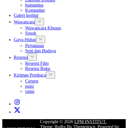
menu
humanitas
Komunitas
Galeri Institut
Show
Wawancara
sub
Wawancara Khusus
menu
Sosok
Show
Gaya Hidup
sub
Perjalanan
menu
Seni dan Budaya
Show
Resensi
sub
Resensi Film
menu
Resensi Buku
Show
Kiriman Pembaca
sub
Cerpen
menu
puisi
opini
Instagram
Institut
X
Institut
Copyright © 2026
LPM INSTITUT.
Theme: RuRu By
Themeinwp.
Powered by