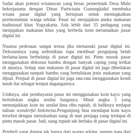
Sadar akan potensi wisatawan yang besar, pemerintah Desa Mulo
bekerjasama dengan Dinas Pariwisata Gunungkidul membuka
wisata pasar digital yang bertujuan untuk meningkatkan
perekonimian warga sekitar. Pasar ini menjajakan aneka makanan
tradisional khas Yogyakarta. Ada lebih dari 35 pedagang yang
menjajakan makanan khas yang berbeda turut meramaikan pasar
digital ini.
Nuansa pedesaan sangat terasa jika memasuki pasar digital ini.
Dekorasinya yang sedemikian rupa membuat pengujung betah
berlama-lama berbelanja di pasar digital ini. Pintu masuk pasar
menggunakan dekorasi bambu dengan banyak caping yang terikat
di atasnya. Setiap stan makanan di pasar digital ini juga dibedakan
menggunakan tampah bambu yang bertuliskan jenis makanan yang
dijual. Penjual di pasar digital ini juga rata-rata menggunakan kendi
tanah liat sebagai tempat dagangannya.
Uniknya, alat pembayaran pasar ini menggunakan koin kayu yang
bertuliskan angka senilai harganya. Misal angka 5 yang
menunjukkan koin itu senilai lima ribu rupiah, di baliknya terdapat
tulisan
wonderful Indonesia.
Pengunjung bisa mendapat koin kayu
tersebut dengan menukarkan uang di stan penjaga yang terdapat di
pintu masuk pasar. Jadi, uang rupiah tak berlaku di pasar digital ini.
Pembeli yang datang tak hanya dari warga sekitar, namun juga dari