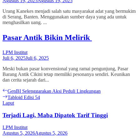
Agustus 19, 2025
Agustus 19, 2025
Urang Kanekes menjadi salah satu masyarakat adat yang bermukim
di Serang, Banten. Menggunakan sumber daya yang ada untuk
menghasilkan uang. ...
Pasar Antik Bikin Melirik
LPM Institut
Juli 6, 2025
Juli 6, 2025
Meski bukan pasar konvensional yang ramai pengunjung, Pasar
Barang Antik Cikini tetap memiliki pesonanya sendiri. Keunikan
dan cerita sejarah dari...
Navigasi
Previous
GenBI Selenggarakan Aksi Peduli Lingkungan
post:
Next
Tabloid Edisi 54
pos
post:
Laput
Terjadi Lagi, Maba Dipatok Tarif Tinggi
LPM Institut
Agustus 5, 2026
Agustus 5, 2026