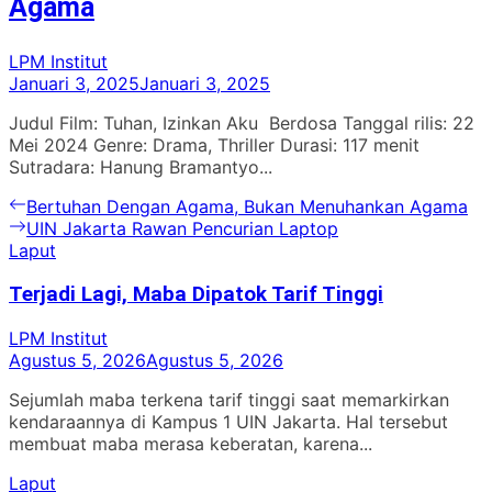
Agama
LPM Institut
Januari 3, 2025
Januari 3, 2025
Judul Film: Tuhan, Izinkan Aku Berdosa Tanggal rilis: 22
Mei 2024 Genre: Drama, Thriller Durasi: 117 menit
Sutradara: Hanung Bramantyo...
Navigasi
Previous
Bertuhan Dengan Agama, Bukan Menuhankan Agama
post:
Next
UIN Jakarta Rawan Pencurian Laptop
pos
post:
Laput
Terjadi Lagi, Maba Dipatok Tarif Tinggi
LPM Institut
Agustus 5, 2026
Agustus 5, 2026
Sejumlah maba terkena tarif tinggi saat memarkirkan
kendaraannya di Kampus 1 UIN Jakarta. Hal tersebut
membuat maba merasa keberatan, karena...
Laput