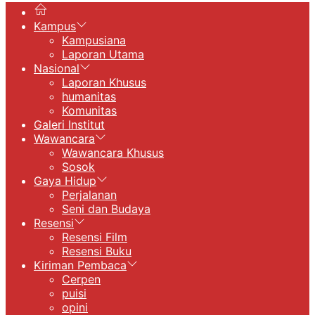
Kampus
Kampusiana
Laporan Utama
Nasional
Laporan Khusus
humanitas
Komunitas
Galeri Institut
Wawancara
Wawancara Khusus
Sosok
Gaya Hidup
Perjalanan
Seni dan Budaya
Resensi
Resensi Film
Resensi Buku
Kiriman Pembaca
Cerpen
puisi
opini