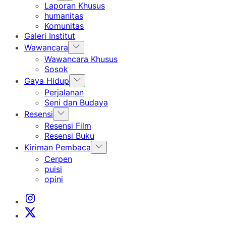
sub
Laporan Khusus
menu
humanitas
Komunitas
Galeri Institut
Show
Wawancara
sub
Wawancara Khusus
menu
Sosok
Show
Gaya Hidup
sub
Perjalanan
menu
Seni dan Budaya
Show
Resensi
sub
Resensi Film
menu
Resensi Buku
Show
Kiriman Pembaca
sub
Cerpen
menu
puisi
opini
Instagram
Institut
X
Institut