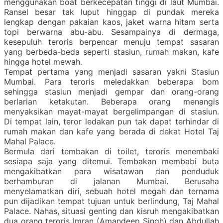
menggunakan boat berkecepatan tinggi di laut Mumbai.
Ransel besar tak luput hinggap di pundak mereka
lengkap dengan pakaian kaos, jaket warna hitam serta
topi berwarna abu-abu. Sesampainya di dermaga,
kesepuluh teroris berpencar menuju tempat sasaran
yang berbeda-beda seperti stasiun, rumah makan, kafe
hingga hotel mewah.
Tempat pertama yang menjadi sasaran yakni Stasiun
Mumbai. Para teroris meledakkan beberapa bom
sehingga stasiun menjadi gempar dan orang-orang
berlarian ketakutan. Beberapa orang menangis
menyaksikan mayat-mayat bergelimpangan di stasiun.
Di tempat lain, teror ledakan pun tak dapat terhindar di
rumah makan dan kafe yang berada di dekat Hotel Taj
Mahal Palace.
Bermula dari tembakan di toilet, teroris menembaki
sesiapa saja yang ditemui. Tembakan membabi buta
mengakibatkan para wisatawan dan penduduk
berhamburan di jalanan Mumbai. Berusaha
menyelamatkan diri, sebuah hotel megah dan ternama
pun dijadikan tempat tujuan untuk berlindung, Taj Mahal
Palace. Nahas, situasi genting dan kisruh mengakibatkan
dua orang teroris Imran (Amandeep Singh) dan Abdullah