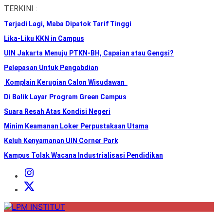
Skip
TERKINI :
to
Terjadi Lagi, Maba Dipatok Tarif Tinggi
the
content
Lika-Liku KKN in Campus
UIN Jakarta Menuju PTKN-BH, Capaian atau Gengsi?
Pelepasan Untuk Pengabdian
Komplain Kerugian Calon Wisudawan
Di Balik Layar Program Green Campus
Suara Resah Atas Kondisi Negeri
Minim Keamanan Loker Perpustakaan Utama
Keluh Kenyamanan UIN Corner Park
Kampus Tolak Wacana Industrialisasi Pendidikan
Instagram
Institut
X
Institut
LPM
INSTITUT